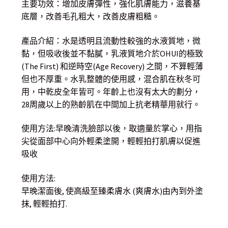
主要功效：增加皮膚彈性，強化肌膚能力，滋養基
底層，改善毛孔粗大，改善皮膚粗糙。
產品介紹：水是透明且流動性較強的水液質地，微
黏，但吸收後並不黏膩，乳液質地介於OHUI的極致
(The First) 和逆時空(Age Recovery) 之間，不算輕薄
但也不厚重。水乳整體的使用感，混合肌在秋冬可
用，中乾皮全年皆可。年齡上也沒有太大的劃分，
28周歲以上的熟齡肌在中間加上抗老精華用就行。
使用方法:早晚清洗臉部以後，取適量於掌心，用指
尖從面部中心向外輕柔塗開，輕輕拍打肌膚以促進
吸收
使用方法:
早晚潔面後, 使高級至臻柔膚水 (爽膚水)由內到外塗
抹, 輕輕拍打.