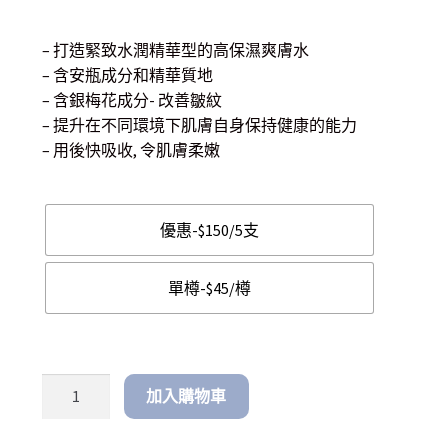
range:
– 打造緊致水潤精華型的高保濕爽膚水
$ 45.00
– 含安瓶成分和精華質地
through
– 含銀梅花成分- 改善皺紋
– 提升在不同環境下肌膚自身保持健康的能力
$ 150.00
– 用後快吸收, 令肌膚柔嫩
優惠-$150/5支
單樽-$45/樽
加入購物車