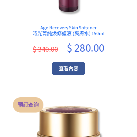
Age Recovery Skin Softener
時光菁純煥修護液 (爽膚水) 150ml
Original
Current
$
280.00
$
340.00
price
price
was:
is:
查看內容
$ 340.00.
$ 280.00.
預訂查詢