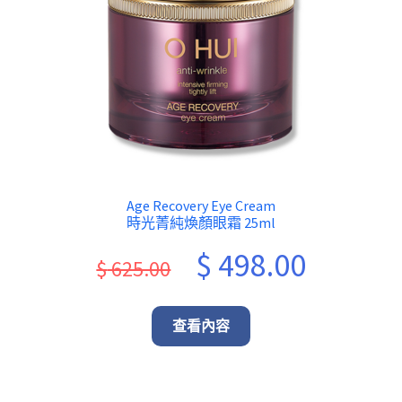
Age Recovery Eye Cream
時光菁純煥顏眼霜 25ml
Original
Current
$
498.00
$
625.00
price
price
was:
is:
查看內容
$ 625.00.
$ 498.00.