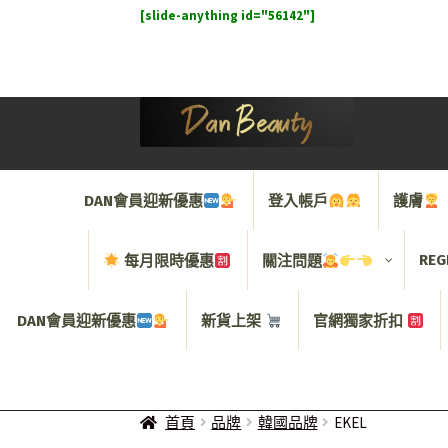
[slide-anything id="56142"]
Skip
Skip
to
to
navigation
content
DAN會員迎新優惠
登入帳戶
護膚
REG
每月限時優惠
關注問題
DAN會員迎新優惠
新貨上架
官網獨家折扣
首頁
品牌
韓國品牌
EKEL