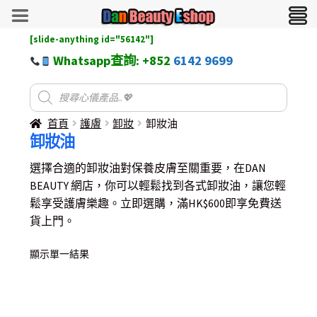
[slide-anything id="56142"]
Whatsapp查詢: +852
6142 9699
首頁
護膚
卸妝
卸妝油
卸妝油
選擇合適的
卸妝油
對保養皮膚至關重要，在DAN
BEAUTY 網店，你可以輕鬆找到各式卸妝油，讓您輕
鬆享受護膚樂趣。立即選購，滿HK$600即享免費送
貨上門。
顯示單一結果