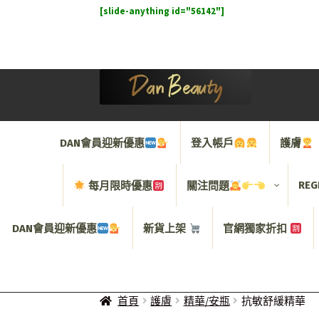
[slide-anything id="56142"]
Skip
Skip
to
to
navigation
content
DAN會員迎新優惠
登入帳戶
護膚
REG
每月限時優惠
關注問題
DAN會員迎新優惠
新貨上架
官網獨家折扣
首頁
護膚
精華/安瓶
抗敏舒緩精華