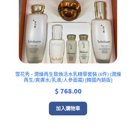
雪花秀 – 潤燥再生致煥活水乳精華套裝 (6件) (潤燥
再生/爽膚水/乳液/人參面霜) [韓國內銷版]
$
768.00
加入購物車