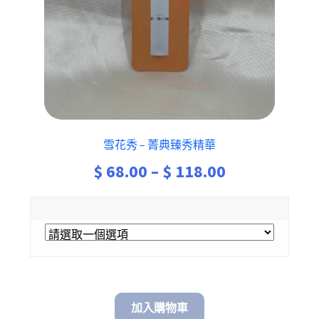
雪花秀 – 菁典臻秀精華
Price
$
68.00
–
$
118.00
range:
$ 68.00
through
$ 118.00
加入購物車