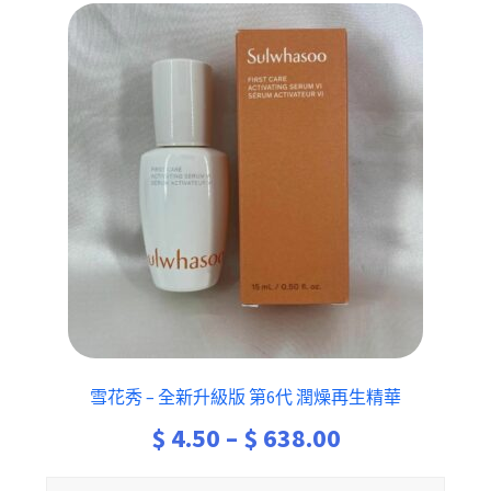
雪花秀 – 全新升級版 第6代 潤燥再生精華
Price
$
4.50
–
$
638.00
range: