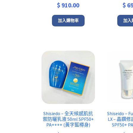
$
910.00
$
69
加入購物車
加入
Shisiedo – 全天候感肌抗
Shiseido – F
禦防曬乳液 50ml SPF50+
LX – 晶
PA++++ (黃字藍樽身)
SPF50+ P