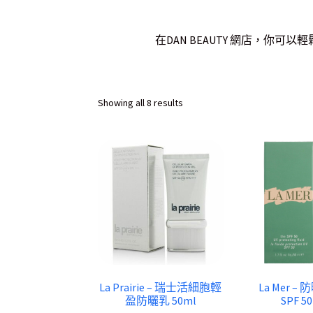
在DAN BEAUTY 網店，你
Sorted
Showing all 8 results
by
latest
La Prairie – 瑞士活細胞輕
La Mer –
盈防曬乳 50ml
SPF 50