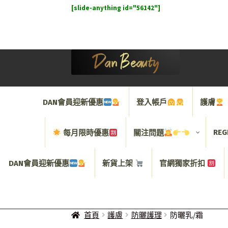
[slide-anything id="56142"]
Skip
Skip
to
to
navigation
content
DAN會員迎新優惠
登入帳戶
護膚
REG
每月限時優惠
關注問題
DAN會員迎新優惠
新貨上架
官網獨家折扣
首頁
護膚
防曬護理
防曬乳/霜