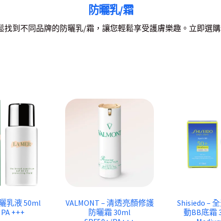
防曬乳/霜
可以輕鬆找到不同品牌的防曬乳/霜，讓您輕鬆享受護膚樂趣。立即選購
 防曬乳液 50ml
VALMONT – 清透亮顏修護
Shisiedo 
 PA +++
防曬霜 30ml
動BB底霜 3