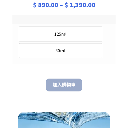
Price
$
890.00
–
$
1,390.00
range:
$ 890.00
125ml
through
$ 1,390.00
30ml
加入購物車