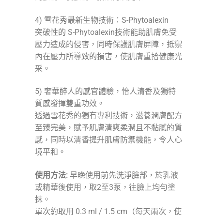
4) 雪花秀最新生物技術：S-Phytoalexin
突破性的 S-Phytoalexin技術能助肌膚免受
壓力造成的侵害，同時保護肌膚屏障，抵禦
內在壓力所導致的損害，使肌膚重拾健康光
采。
5) 奢華醉人的感官體驗，怡人清香及獨特
質感發揮雙重功效。
透過雪花秀的獨有專利技術，滋養潤膚配方
至臻完美，賦予肌膚清爽柔潤且不黏膩的質
感，同時以清香提升肌膚防禦機能，令人心
境平和。
使用方法:
早晚使用前先洗淨臉部，於乳液
或精華後使用，取2至3泵，往臉上均勻塗
抹。
單次約取用 0.3 ml / 1.5 cm（每天兩次，使