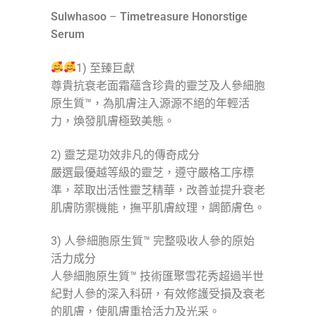
Sulwhasoo
–
Timetreasure Honorstige
Serum
1) 至臻巨獻
尊貴抗衰老面霜蘊含珍貴的靈芝及人參細胞
原生質™，為肌膚注入源源不絕的年輕活
力，煥發肌膚極致美態。
2) 靈芝是功效非凡的傳奇成分
嚴選最優越等級的靈芝，遵守嚴格工序標
準，萃取出活性靈芝精華，改善並提升衰老
肌膚防禦機能，撫平肌膚紋理，調節膚色。
3) 人參細胞原生質™ 完整吸收人參的原始
活力成分
人參細胞原生質™ 技術匯聚雪花秀超過半世
紀對人參的深入科研，有效修護受損及衰老
的肌膚，使肌膚重拾活力及光采。