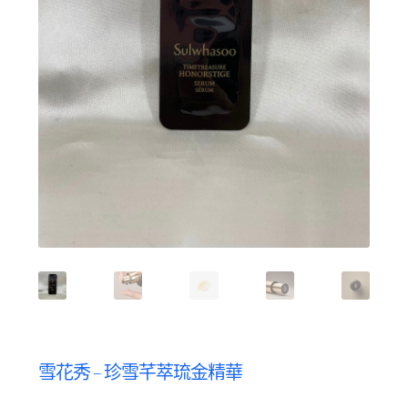
雪花秀 – 珍雪芊萃琉金精華