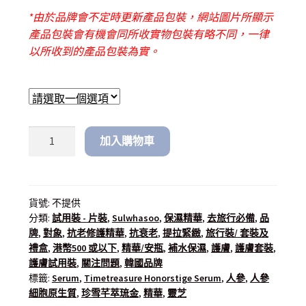
*由於品牌會不定時更新產品包裝，網站圖片所顯示
產品包裝會有機會同所收實物包裝有略不同，一律
以所收到的產品包裝為實。
加入購物車
貨號:
不提供
分類:
試用裝 - 片裝
,
Sulwhasoo
,
保濕精華
,
去旅行必備
,
品
牌
,
對象
,
抗老修護精華
,
抗衰老
,
提拉緊緻
,
旅行裝/ 套裝及
禮盒
,
港幣500 或以下
,
精華/安瓶
,
補水保濕
,
護膚
,
護膚套裝
,
護膚試用裝
,
關注問題
,
韓國品牌
標籤:
Serum
,
Timetreasure Honorstige Serum
,
人參
,
人參
細胞原生質
,
珍雪芊萃琉金
,
精華
,
靈芝