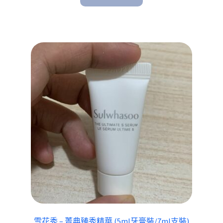
雪花秀 – 菁典臻秀精華 (5ml牙膏裝/7ml支裝)