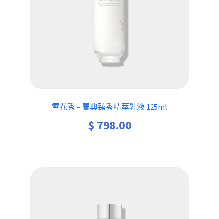
雪花秀 – 菁典臻秀精萃乳液 125ml
$
798.00