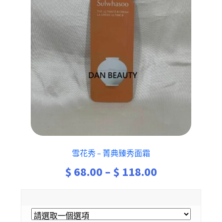
雪花秀 – 菁典臻秀面霜
Price
$
68.00
–
$
118.00
range:
$ 68.00