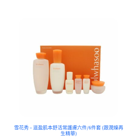
雪花秀 – 滋盈肌本舒活常護膚六件/6件套 (跟潤燥再
生精華)