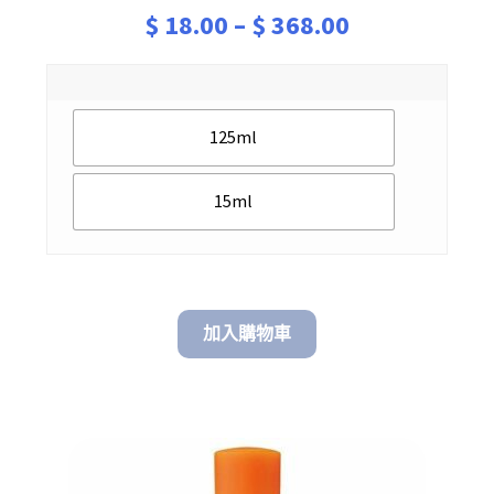
Price
$
18.00
–
$
368.00
range:
$ 18.00
125ml
through
$ 368.00
15ml
加入購物車