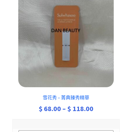
雪花秀 – 菁典臻秀精華
Price
$
68.00
–
$
118.00
range:
$ 68.00