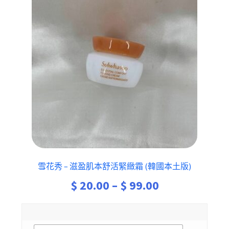
雪花秀 – 滋盈肌本舒活緊緻霜 (韓國本土版)
Price
$
20.00
–
$
99.00
range:
$ 20.00