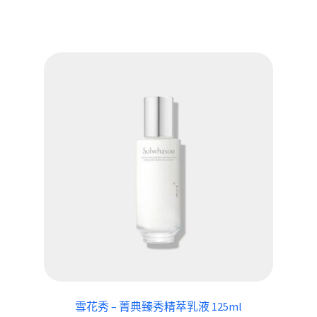
雪花秀 – 菁典臻秀精萃乳液 125ml