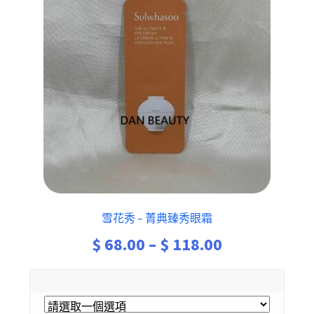
雪花秀 – 菁典臻秀眼霜
Price
$
68.00
–
$
118.00
range:
$ 68.00