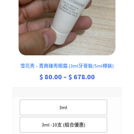
雪花秀 – 菁典臻秀眼霜 (3ml牙膏裝/5ml樽裝)
Price
$
80.00
–
$
678.00
range:
$ 80.00
3ml
through
$ 678.00
3ml -10支 (組合優惠)