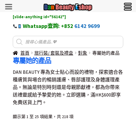
[slide-anything id="56142"]
Whatsapp查詢: +852
6142 9699
首頁
旅行裝/ 套裝及禮盒
對象
專屬她的產品
專屬她的產品
DAN BEAUTY 專為女士貼心而設的禮物，探索適合各
種膚質與場合的暢銷護膚、唇部護理及身體護理產
品。無論是特別時刻還是母親節獻禮，都為你帶來
送禮靈感給予摯愛的她。立即選購，滿HK$600即享
免費送貨上門。
Sorted
顯示第 1 至 25 項結果，共 218 項
by
latest