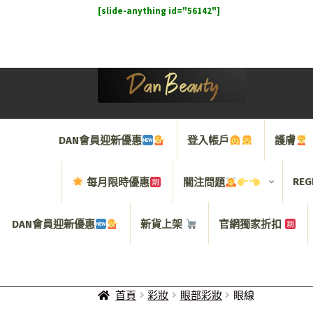
[slide-anything id="56142"]
Skip
Skip
to
to
navigation
content
DAN會員迎新優惠
登入帳戶
護膚
REG
每月限時優惠
關注問題
DAN會員迎新優惠
新貨上架
官網獨家折扣
首頁
彩妝
眼部彩妝
眼線