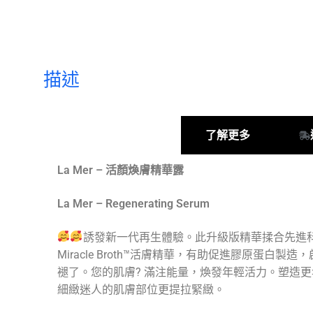
描述
產品描述
了解更多
La Mer – 活顏煥膚精華露
La Mer – Regenerating Serum
誘發新一代再生體驗。此升級版精華揉合先進
Miracle Broth™活膚精華，有助促進膠原蛋白
褪了。您的肌膚? 滿注能量，煥發年輕活力。塑造
細緻迷人的肌膚部位更提拉緊緻。