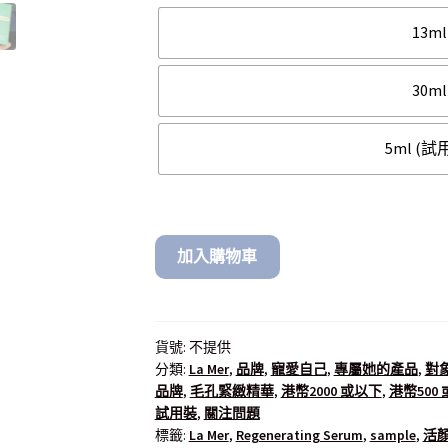
13ml
30ml
5ml (試
加入購物車
貨號:
不提供
分類:
La Mer
,
品牌
,
寵愛自己
,
專屬她的產品
,
對
品牌
,
毛孔緊緻精華
,
港幣2000 或以下
,
港幣500
試用裝
,
關注問題
標籤:
La Mer
,
Regenerating Serum
,
sample
,
活