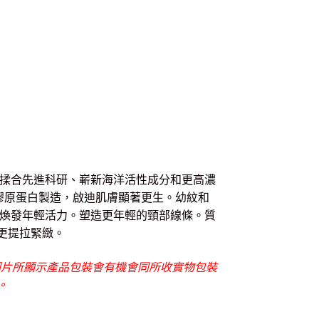
揉合先進科研、嶄新海洋活性成分和更高濃
有助促進膠原蛋白製造，啟迪肌膚顯著更生。幼紋和
量，煥發年輕活力。塑造更年輕的頸部線條。質
更提拉緊緻。
圖片所顯示產品包裝會有機會同所收實物包裝
。