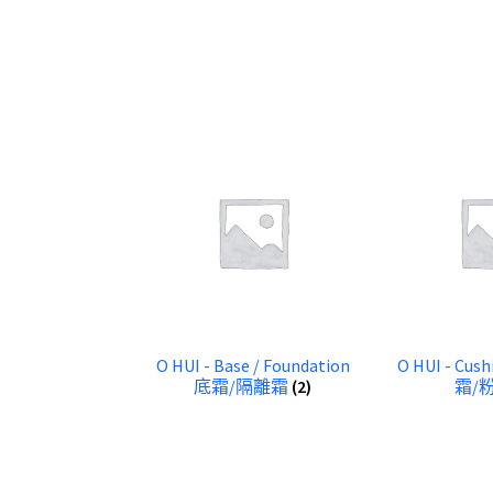
O HUI - Base / Foundation
O HUI - Cus
底霜/隔離霜
(2)
霜/