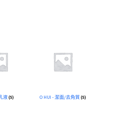
- 乳液
(5)
O HUI - 潔面/去角質
(5)