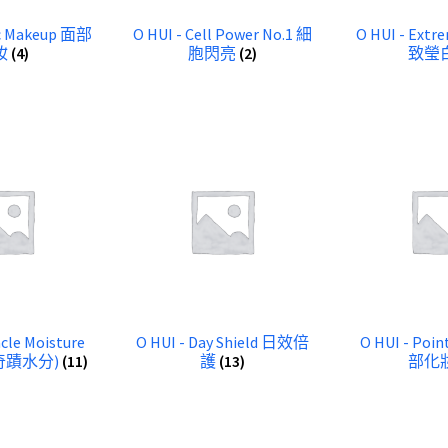
ic Makeup 面部
O HUI - Cell Power No.1 細
O HUI - Extr
妝
(4)
胞閃亮
(2)
致瑩
acle Moisture
O HUI - Day Shield 日效倍
O HUI - Poi
奇蹟水分)
(11)
護
(13)
部化