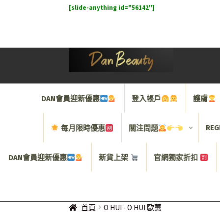
[slide-anything id="56142"]
Skip
Skip
to
to
navigation
content
DAN會員迎新優惠
登入帳戶
護膚
REG
每月限時優惠
關注問題
DAN會員迎新優惠
新貨上架
官網獨家折扣
首頁
O HUI - O HUI 歐蕙