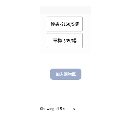
range:
$ 35.00
through
優惠-$150/5樽
$ 150.00
單樽-$35/樽
加入購物車
Sorted
Showing all 5 results
by
latest