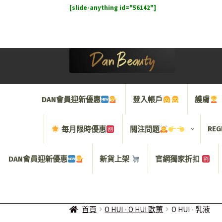
[slide-anything id="56142"]
Skip
Skip
to
to
navigation
content
DAN會員迎新優惠
登入帳戶
護膚
REG
每月限時優惠
關注問題
DAN會員迎新優惠
新貨上架
官網獨家折扣
首頁
O HUI - O HUI 歐蕙
O HUI - 乳液