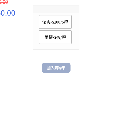
0.00
range:
l
Current
0.00
$ 48.00
price
through
優惠-$200/5樽
is:
$ 200.00
.
$ 550.00.
單樽-$48/樽
加入購物車