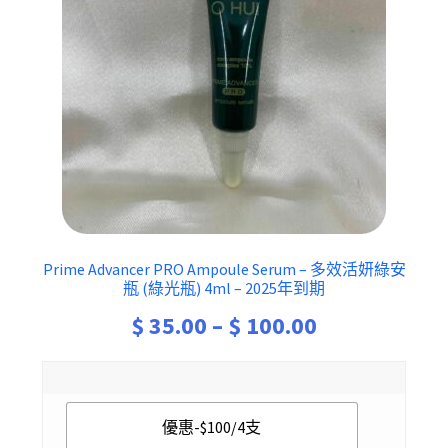
Prime Advancer PRO Ampoule Serum – 多效活妍綠安
瓶 (綠光瓶) 4ml – 2025年到期
Price
$
35.00
–
$
100.00
range:
$ 35.00
優惠-$100/4支
through