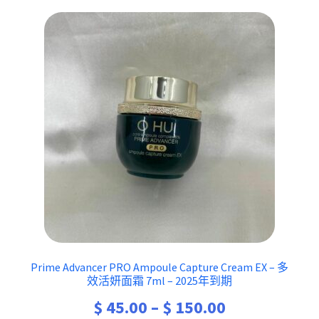
Prime Advancer PRO Ampoule Capture Cream EX – 多
效活妍面霜 7ml – 2025年到期
Price
$
45.00
–
$
150.00