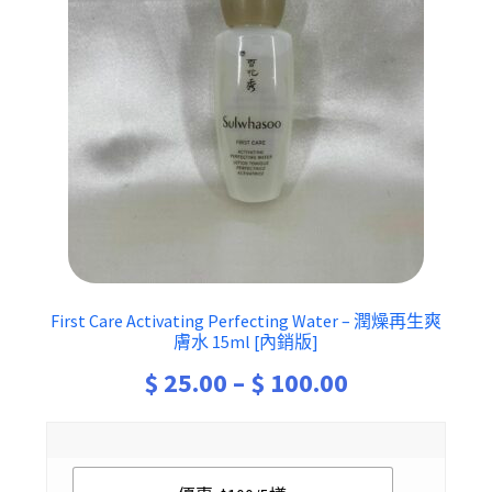
First Care Activating Perfecting Water – 潤燥再生爽
膚水 15ml [內銷版]
Price
$
25.00
–
$
100.00
range:
$ 25.00