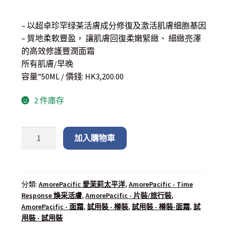
– 以超卓珍罕绿茶活膚成分修復及激活肌膚细胞基因
– 質地柔軟豐盈， 讓肌膚回復柔嫩緊緻、 細緻亮澤
的高效修護豐潤面霜
所有肌膚/早晚
容量”50ML / 價錢: HK3,200.00
2 件庫存
加入購物車
分類:
AmorePacific 愛茉莉太平洋
,
AmorePacific - Time
Response 煥采活膚
,
AmorePacific - 片裝/旅行裝
,
AmorePacific - 面霜
,
試用裝 - 樽裝
,
試用裝 - 樽裝-面霜
,
試
用裝 - 試用裝