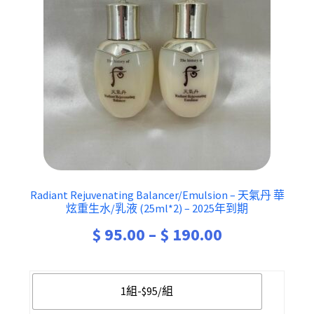
Radiant Rejuvenating Balancer/Emulsion – 天氣丹 華
炫重生水/乳液 (25ml*2) – 2025年到期
Price
$
95.00
–
$
190.00
range:
$ 95.00
1組-$95/組
through