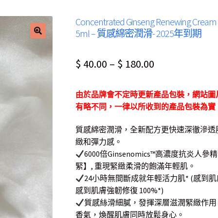
Concentrated Ginseng Renewing C
5ml – 質感綿密潤滑- 2025年到期
Price
$
40.00
–
$
180.00
range:
由於品牌會不定時更新產品包裝，網站圖
$ 40.00
有略不同，一律以所收到的產品包裝為實
through
質感綿密潤滑，全新配方更快速深徹滲透
$ 180.00
緻和彈力感。
6000倍Ginsenomics™高濃度抗炎人
緊】, 重現緊緻柔滑的飽滿年輕肌。
24小時無間斷成就年輕活力肌* (感到肌膚更有
感到肌膚強韌修復 100%*)
質感絲滑細膩，發揮深層滋潤緊緻作用
香氣，煥醒肌膚同時放鬆身心。