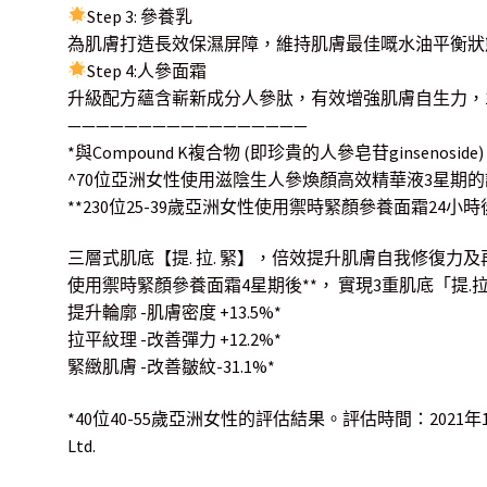
Step 3: 參養乳
為肌膚打造長效保濕屏障，維持肌膚最佳嘅水油平衡狀
Step 4:人參面霜
升級配方蘊含嶄新成分人參肽，有效增強肌膚自生力，1
—————————————————
*與Compound K複合物 (即珍貴的人參皂苷ginsenosid
^70位亞洲女性使用滋陰生人參煥顏高效精華液3星期
**230位25-39歲亞洲女性使用禦時緊顏參養面霜24小
三層式肌底【提. 拉. 緊】，倍效提升肌膚自我修復力
使用禦時緊顏參養面霜4星期後**， 實現3重肌底「提.
提升輪廓 -肌膚密度 +13.5%*
拉平紋理 -改善彈力 +12.2%*
緊緻肌膚 -改善皺紋-31.1%*
*40位40-55歲亞洲女性的評估結果。評估時間：2021年1月 (
Ltd.