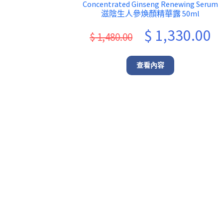
Concentrated Ginseng Renewing Serum
滋陰生人參煥顏精華露 50ml
Original
Cu
$
1,330.00
$
1,480.00
price
pr
was:
is:
查看內容
$ 1,480.00.
$ 