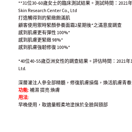
**31位30-60歲女士的臨床測試結果。測試時間：2021年
Skin Research Center Co., Ltd
打造觸得到的緊緻飽滿肌
顧客使用禦時緊顏參養面霜2星期後*之滿意度調查
感到肌膚更有彈性 100%*
感到肌膚更緊緻 98%*
感到肌膚強韌修復 100%*
*40位40-55歲亞洲女性的調查結果。評估時間：2021年1月 (
Ltd.
深層灌注人參全部精髓，修復肌膚損傷，煥活肌膚青春
功能:
補濕 提亮 煥膚
用法:
早晚使用，取適量輕柔地塗抹於全臉與頸部