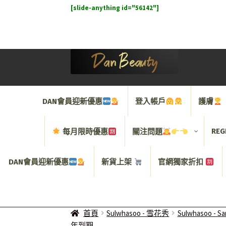
[slide-anything id="56142"]
Skip
Skip
to
to
navigation
content
DAN會員迎新優惠
登入帳戶
護膚
REG
每月限時優惠
關注問題
DAN會員迎新優惠
新貨上架
官網獨家折扣
首頁
Sulwhasoo - 雪花秀
Sulwhasoo - 
年到期