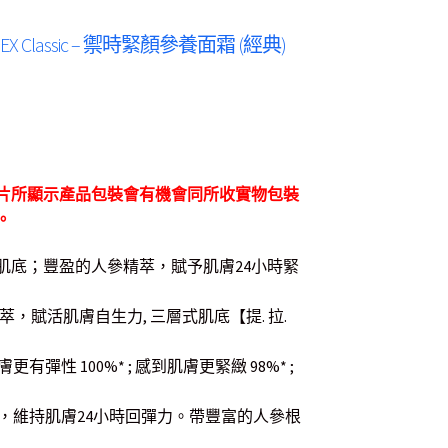
ream EX Classic – 禦時緊顏參養面霜 (經典)
片所顯示產品包裝會有機會同所收實物包裝
。
肌底；豐盈的人參精萃，賦予肌膚24小時緊
參精萃，賦活肌膚自生力, 三層式肌底【提. 拉.
彈性 100%* ; 感到肌膚更緊緻 98%* ;
，維持肌膚24小時回彈力。帶豐富的人參根