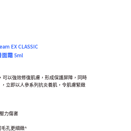
ream EX CLASSIC
霜 5ml
，可以強效修復肌膚，形成保護屏障，同時
」，立即以人參系列抗炎養肌，令肌膚緊緻
壓力傷害
同毛孔更細緻^