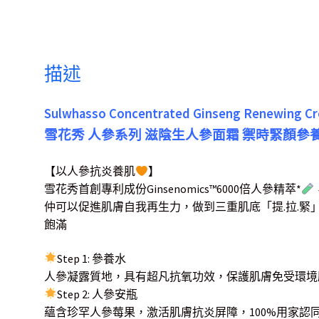
描述
Sulwhasso Concentrated Ginseng Renewing C
雪花秀 人參系列 滋陰生人參面霜 禦時緊顏參養面
【以人參抗炎養肌
】
雪花秀首創專利成份Ginsenomics
™️
6000倍人參精萃*
仲可以促進肌膚自我再生力，做到三重肌底「提.拉.緊
飽滿
Step 1: 參養水
人參凝露質地，具有超凡抗氧功效，保護肌膚免受環境
Step 2: 人參安瓶
蘊含珍罕人參莓果，激活肌膚抗炎屏障，100%用家認