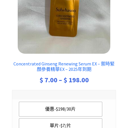
Concentrated Ginseng Renewing Serum EX – 禦時緊
顏參養精華EX – 2025年到期
Price
$
7.00
–
$
198.00
range:
$ 7.00
優惠-$198/30片
through
$ 198.00
單片-$7/片