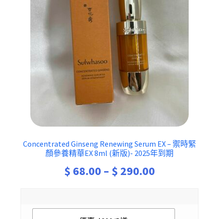
Concentrated Ginseng Renewing Serum EX – 禦時緊
顏參養精華EX 8ml (新版)- 2025年到期
Price
$
68.00
–
$
290.00
range:
$ 68.00