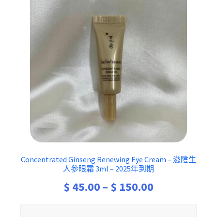
Concentrated Ginseng Renewing Eye Cream – 滋陰生
人參眼霜 3ml – 2025年到期
Price
$
45.00
–
$
150.00
range: