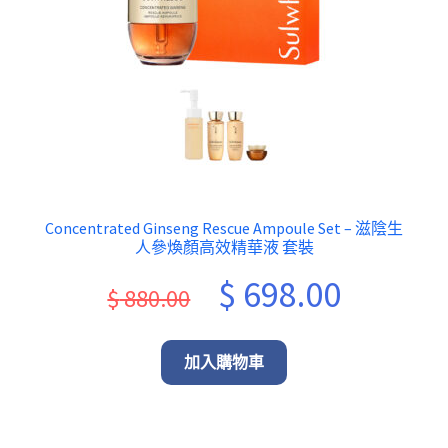
Concentrated Ginseng Rescue Ampoule Set – 滋陰生
人參煥顏高效精華液 套裝
Original
Current
$
698.00
$
880.00
price
price
was:
is:
加入購物車
$ 880.00.
$ 698.00.