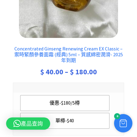
Concentrated Ginseng Renewing Cream EX Classic –
禦時緊顏參養面霜 (經典) 5ml – 質感綿密潤滑- 2025
年到期
Price
$
40.00
–
$
180.00
range:
$ 40.00
優惠-$180/5樽
through
$ 180.00
0
單樽-$40
產品查詢