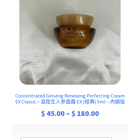
Concentrated Ginseng Renewing Perfecting Cream
EX Classic – 滋陰生人參面霜 EX (經典) 5ml – 內銷版
Price
$
45.00
–
$
180.00
range:
$ 45.00