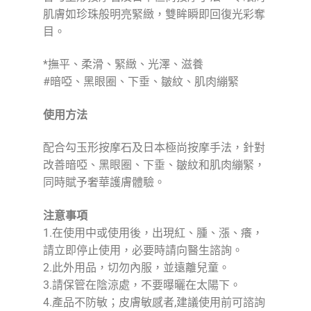
肌膚如珍珠般明亮緊緻，雙眸瞬即回復光彩奪
目。
*撫平、柔滑、緊緻、光澤、滋養
#暗啞、黑眼圈、下垂、皺紋、肌肉繃緊
使用方法
配合勾玉形按摩石及日本極尚按摩手法，針對
改善暗啞、黑眼圈、下垂、皺紋和肌肉繃緊，
同時賦予奢華護膚體驗。
注意事項
1.在使用中或使用後，出現紅、腫、漲、癢，
請立即停止使用，必要時請向醫生諮詢。
2.此外用品，切勿內服，並遠離兒童。
3.請保管在陰涼處，不要曝曬在太陽下。
4.產品不防敏；皮膚敏感者,建議使用前可諮詢