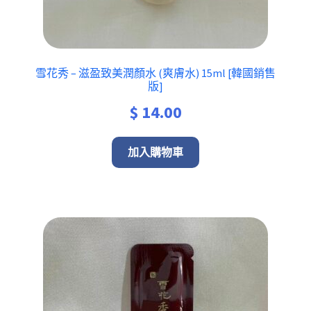
雪花秀 – 滋盈致美潤顏水 (爽膚水) 15ml [韓國銷售
版]
$
14.00
加入購物車