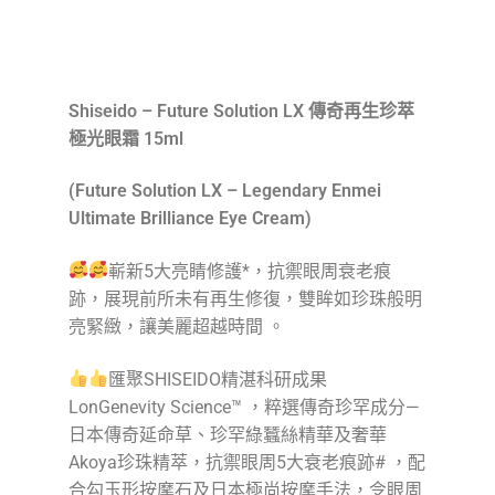
產品描述
Shiseido – Future Solution LX 傳奇再生珍萃
極光眼霜 15ml
(Future Solution LX – Legendary Enmei
Ultimate Brilliance Eye Cream)
嶄新5大亮睛修護*，抗禦眼周衰老痕
跡，展現前所未有再生修復，雙眸如珍珠般明
亮緊緻，讓美麗超越時間 。
匯聚SHISEIDO精湛科研成果
LonGenevity Science™ ，粹選傳奇珍罕成分—
日本傳奇延命草、珍罕綠蠶絲精華及奢華
Akoya珍珠精萃，抗禦眼周5大衰老痕跡# ，配
合勾玉形按摩石及日本極尚按摩手法，令眼周