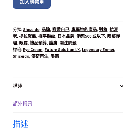
加入購物車
分類:
Shiseido
,
品牌
,
寵愛自己
,
專屬她的產品
,
對象
,
抗衰
老
,
提拉緊緻
,
撫平皺紋
,
日本品牌
,
港幣500 或以下
,
眼部護
理
,
眼霜
,
禮品預算
,
護膚
,
關注問題
標籤:
Eye Cream
,
Future Solution LX
,
Legendary Enmei
,
Shiseido
,
傳奇再生
,
眼霜
描述
額外資訊
描述