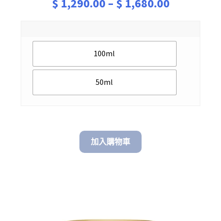
Price
$
1,290.00
–
$
1,680.00
range:
$ 1,290.0
100ml
through
$ 1,680.0
50ml
加入購物車