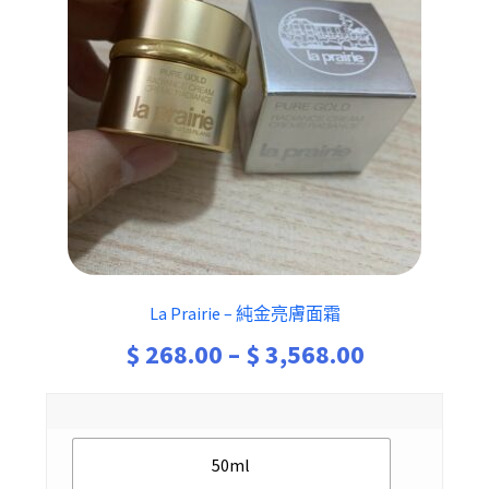
La Prairie – 純金亮膚面霜
Price
$
268.00
–
$
3,568.00
range:
$ 268.00
50ml
through