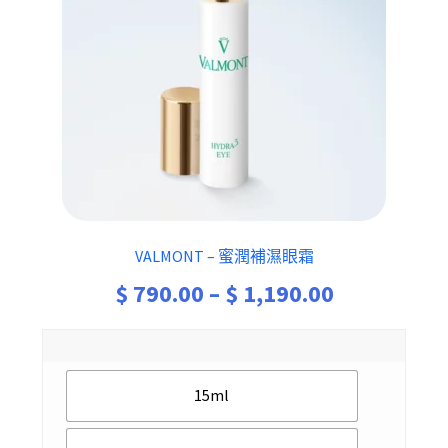
VALMONT – 蜜潤補濕眼霜
Price
$
790.00
–
$
1,190.00
range:
$ 790.00
15ml
through
$ 1,190.00