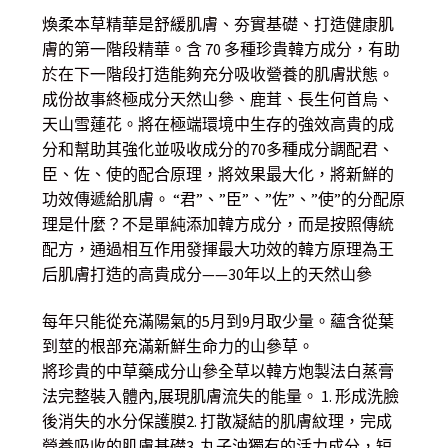
煥柔本草精華是舒緩肌膚、夯實基礎、打造健康肌
膚的第一階段精華。含 70 多種珍貴韓方成分，有助
於在下一階段打造能夠充分吸收營養的肌膚狀態。
成份故事終極成分天然山參、鹿茸、長生何首烏、
天山雪蓮花。將在極端環境中生存的強效高貴的成
分和幫助其強化並吸收成分的70多種成分調配君、
臣、佐、使的配合原理，將效果最大化，將新鮮的
功效傳遞給肌膚。 “君”、”臣”、”佐”、”使”的分配原
理是什麼？不是單純添加韓方成分，而是按照傳統
配方，通過相互作用發揮最大功效的韓方原理為王
后肌膚打造的高貴成分——30年以上的天然山參
每年只能從充滿陽氣的5月到9月取少量。蘊含從葉
到莖的根部充滿新鮮生命力的山參草。
將珍貴的中草藥成分山參全草以韓方炮製法白蒸膏
法完整裝入體內,展現肌膚流失的能量。 1. 形成洗臉
後消失的水分保護膜2. 打散凝結的肌膚紋理，完成
營養吸收的肌膚基礎3. 丸子油獨有的活力成分，短