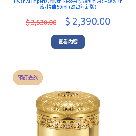
Hwanyu Imperial Youth Recovery Serum Set – 還幼津
液/精華 50ml (2023年新版)
Original
Current
$
2,390.00
$
3,530.00
price
price
was:
is:
查看內容
$ 3,530.00.
$ 2,390.
預訂查詢