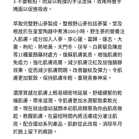
3. 不要輕拍，而是以輕揉的手法塗抹，收尾時雙手
掩面以促進吸收。
萃取完整野山蔘製成，整根野山蔘包括蔘葉、莖及
根放於在皇室陶器中煮沸100小時，野生蔘的營養注
入肌膚。成分加入人蔘、穿心蓮、當歸、遠志、大
棗、枸杞、熟地黃、天門冬、茯苓、白蒺藜及陳皮
等11種童顏藥材處方，復蘇肌膚氣息，增強肌膚的
免疫力，強化肌膚底層，減少肌膚泛紅及加強鎮靜
效果，從而減少肌膚問題。改善皺紋及彈力，令肌
膚更加緊致，保持肌膚年輕，重現青春神采。
濃厚質感在肌膚上輕易細密地延展，舒緩綳緊的乾
燥肌膚，帶來滋潤，令肌膚更加水潤緊致柔軟光
滑。現在就由還幼凝顏本初肌底精華為你由肌底做
起，甦醒肌膚，在最短時間內將活膚成分灌注肌
底。配合還幼系列產品，肌齡從此改寫，消除年月
於臉上留下的痕跡。