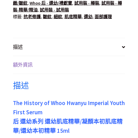
緻/皺紋
,
Whoo 后 - 還幼/禮獻寶
,
試用裝 - 樽裝
,
試用裝 - 樽
裝-精華/精油
,
試用裝 - 試用裝
標籤:
抗老修護
,
皺紋
,
細紋
,
肌底精華
,
還幼
,
面部護理
描述
額外資訊
描述
The History of Whoo Hwanyu Imperial Youth
First Serum
后 還幼系列 還幼肌底精華/凝顏本初肌底精
華/還幼本初精華 15ml