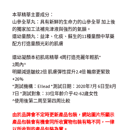
range:
本草精華主要成分：
$ 110.00
山參全草丸：具有新鮮的生命力的山參全草 加上後
through
的獨家加工法補充津液與強烈的氣韻。
還幼童顏丸：益津、化痰、蘇生的11種童顏中草藥
$ 800.00
配方打造童顏光彩的肌膚
還幼凝顏本初肌底精華 4周打造亮麗年輕肌*
2周內^
明顯減退皺紋2倍 肌膚彈性提升2.4倍 輪廓更緊致
+26%
*測試機構：Ellead *測試日期：2020年7月 6日至8月
7日 *測試對象：33位年齡介乎42-62歲女性
^使用後第二周至第四周比較
由於品牌會不定時更新產品包裝，網站圖片所顯示
產品包裝會有機會同所收實物包裝有略不同，一律
以所收到的產品包裝為實。