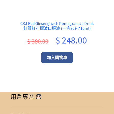
CKJ Red Ginseng with Pomegranate Drink
紅蔘紅石榴液口服液 (一盒30包*10ml)
Original
Current
$
248.00
$
380.00
price
price
was:
is:
加入購物車
$ 380.00.
$ 248.00.
用戶專區