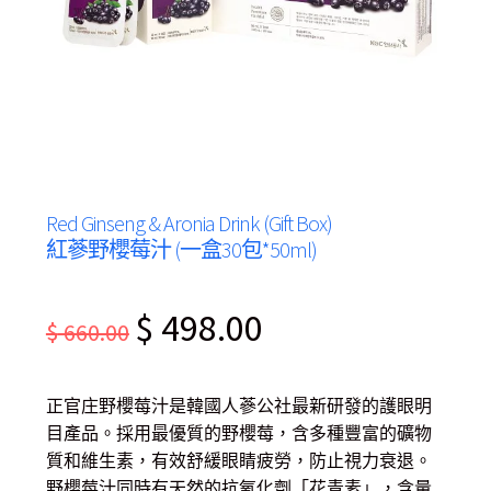
Red Ginseng & Aronia Drink (Gift Box)
紅蔘野櫻莓汁 (一盒30包*50ml)
Original
Current
$
498.00
$
660.00
price
price
was:
is:
正官庄野櫻莓汁是韓國人蔘公社最新研發的護眼明
$ 660.00.
$ 498.00.
目產品。採用最優質的野櫻莓，含多種豐富的礦物
質和維生素，有效舒緩眼睛疲勞，防止視力衰退。
野櫻莓汁同時有天然的抗氧化劑「花青素」，含量