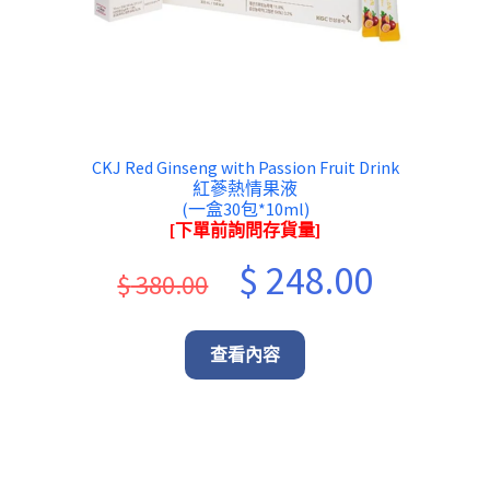
CKJ Red Ginseng with Passion Fruit Drink
紅蔘熱情果液
(一盒30包*10ml)
[下單前詢問存貨量]
Original
Current
$
248.00
$
380.00
price
price
was:
is:
查看內容
$ 380.00.
$ 248.00.