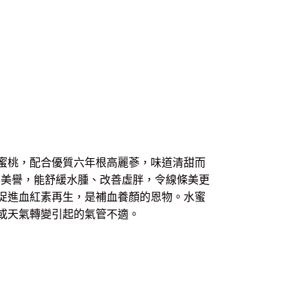
蜜桃，配合優質六年根高麗蔘，味道清甜而
的美譽，能舒緩水腫、改善虛胖，令線條美更
促進血紅素再生，是補血養顏的恩物。水蜜
或天氣轉變引起的氣管不適。