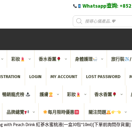
Whatsapp查詢: +85
彩妝
香水香薰
身體護理
旅行裝
ISTRATION
LOGIN
MY ACCOUNT
LOST PASSWORD
M
暢銷龍虎榜
護膚
彩妝
香水香薰
品牌總覽
每月限時優惠
關注問題
seng with Peach Drink 紅蔘水蜜桃液(一盒30包*10ml)[下單前詢問存貨量]