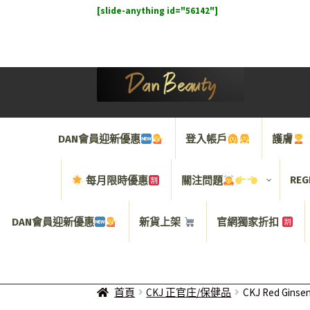
[slide-anything id="56142"]
Skip
Skip
to
to
navigation
content
DAN會員迎新優惠
登入帳戶
護膚
REG
每月限時優惠
關注問題
DAN會員迎新優惠
新貨上架
官網獨家折扣
首頁
CKJ 正官庄/保健品
CKJ Red Gin