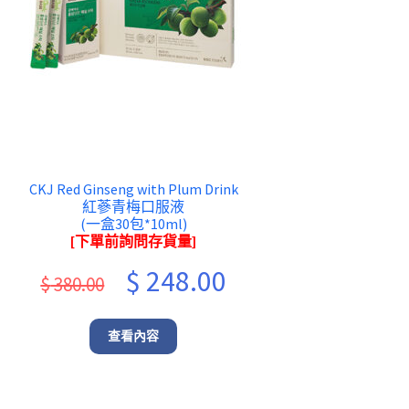
CKJ Red Ginseng with Plum Drink
紅蔘青梅口服液
(一盒30包*10ml)
[下單前詢問存貨量]
Original
Current
$
248.00
$
380.00
price
price
was:
is:
查看內容
$ 380.00.
$ 248.00.