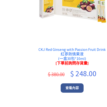
CKJ Red Ginseng with Passion Fruit Drink
紅蔘熱情果液
(一盒30包*10ml)
[下單前詢問存貨量]
Original
Curr
$
248.00
$
380.00
price
pric
was:
is:
查看內容
$ 380.00.
$ 248