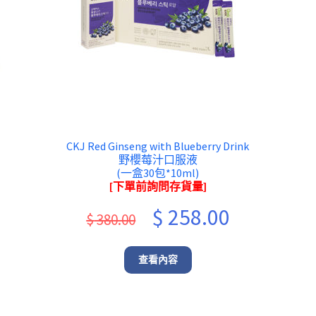
CKJ Red Ginseng with Blueberry Drink
野櫻莓汁口服液
(一盒30包*10ml)
[下單前詢問存貨量]
ent
Original
Current
$
258.00
$
380.00
e
price
price
was:
is:
查看內容
.00.
$ 380.00.
$ 258.00.