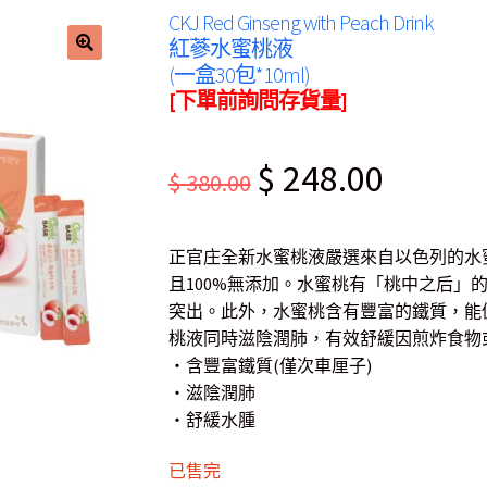
CKJ Red Ginseng with Peach Drink
紅蔘水蜜桃液
(一盒30包*10ml)
[下單前詢問存貨量]
Original
Current
$
248.00
$
380.00
price
price
was:
is:
正官庄全新水蜜桃液嚴選來自以色列的水
$ 380.00.
$ 248.00.
且100%無添加。水蜜桃有「桃中之后」
突出。此外，水蜜桃含有豐富的鐵質，能
桃液同時滋陰潤肺，有效舒緩因煎炸食物
・含豐富鐵質(僅次車厘子)
・滋陰潤肺
・舒緩水腫
已售完