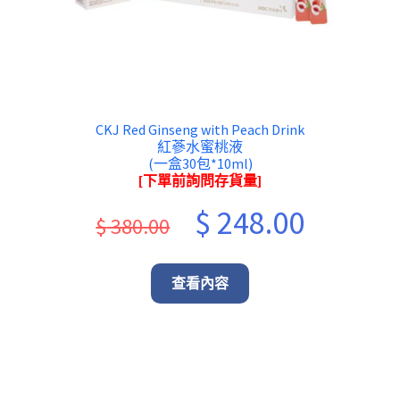
CKJ Red Ginseng with Peach Drink
紅蔘水蜜桃液
(一盒30包*10ml)
[下單前詢問存貨量]
Original
Current
$
248.00
$
380.00
price
price
was:
is:
查看內容
$ 380.00.
$ 248.00.