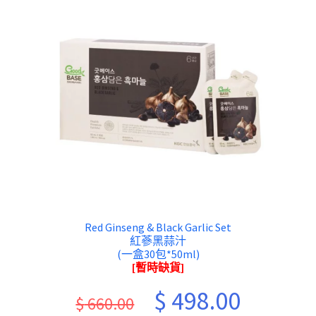
Red Ginseng & Black Garlic Set
紅蔘黑蒜汁
(一盒30包*50ml)
[暫時缺貨]
Original
Current
$
498.00
$
660.00