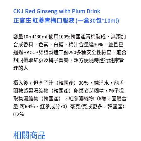
CKJ Red Ginseng with Plum Drink
正官庄 紅蔘青梅口服液 (一盒30包*10ml)
容量10ml*30ml 使用100%韓國產青梅製成，無添加
合成香料，色素，白糖，梅汁含量達30%，並且已
通過HACCP認證製造工藝290多種安全性檢查，適合
想同攝取紅蔘及梅子營養，想方便隨時進行健康管
理的人
攝入後，但李子汁（韓國產）30％，純淨水，龍舌
蘭糖漿棗濃縮物（韓國產）卵巢麥芽糊精，柿子提
取物濃縮物（韓國產），紅參濃縮物（6歲，固體含
量|可64％，紅參成分70）毫克/克或更多，韓國產）
0.2％
相關商品