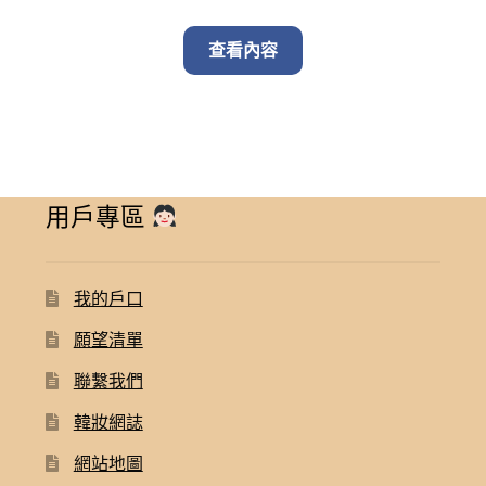
price
price
was:
is:
查看內容
$ 660.00.
$ 498.00.
用戶專區
我的戶口
願望清單
聯繫我們
韓妝網誌
網站地圖