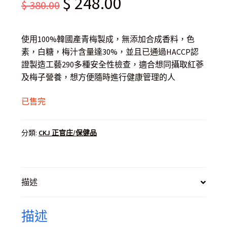
$
248.00
$
380.00
price
price
was:
is:
使用100%韓國產青梅製成，無添加合成香料，色
$ 380.00.
$ 248.00.
素，白糖，梅汁含量達30%，並且已通過HACCP認
證製造工藝290多種安全性檢查，適合想同攝取紅蔘
及梅子營養，想方便隨時進行健康管理的人
已售完
分類:
CKJ 正官庄/保健品
描述
描述