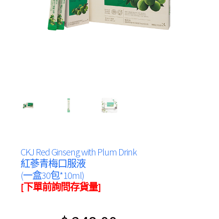
CKJ Red Ginseng with Plum Drink
紅蔘青梅口服液
(一盒30包*10ml)
[下單前詢問存貨量]
Original
Current