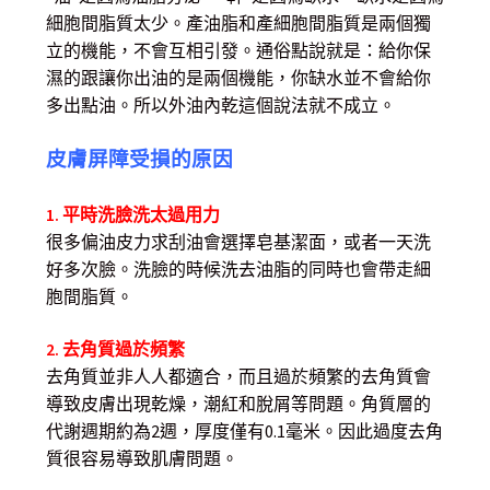
細胞間脂質太少。產油脂和產細胞間脂質是兩個獨
立的機能，不會互相引發。通俗點說就是：給你保
濕的跟讓你出油的是兩個機能，你缺水並不會給你
多出點油。所以外油內乾這個說法就不成立。
皮膚屏障受損的原因
1. 平時洗臉洗太過用力
很多偏油皮力求刮油會選擇皂基潔面，或者一天洗
好多次臉。洗臉的時候洗去油脂的同時也會帶走細
胞間脂質。
2. 去角質過於頻繁
去角質並非人人都適合，而且過於頻繁的去角質會
導致皮膚出現乾燥，潮紅和脫屑等問題。角質層的
代謝週期約為2週，厚度僅有0.1毫米。因此過度去角
質很容易導致肌膚問題。