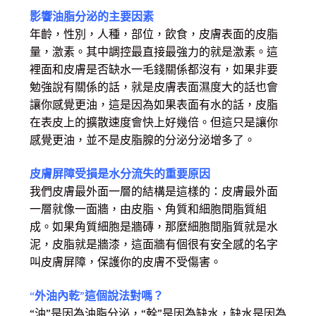
影響油脂分泌的主要因素
年齡，性別，人種，部位，飲食，皮膚表面的皮脂
量，激素。其中調控最直接最強力的就是激素。這
裡面和皮膚是否缺水一毛錢關係都沒有，如果非要
勉強說有關係的話，就是皮膚表面濕度大的話也會
讓你感覺更油，這是因為如果表面有水的話，皮脂
在表皮上的擴散速度會快上好幾倍。但這只是讓你
感覺更油，並不是皮脂腺的分泌分泌增多了。
皮膚屏障受損是水分流失的重要原因
我們皮膚最外面一層的結構是這樣的：皮膚最外面
一層就像一面牆，由皮脂、角質和細胞間脂質組
成。如果角質細胞是牆磚，那麼細胞間脂質就是水
泥，皮脂就是牆漆，這面牆有個很有安全感的名字
叫皮膚屏障，保護你的皮膚不受傷害。
“外油內乾”這個說法對嗎？
“油”是因為油脂分泌，“幹”是因為缺水，缺水是因為