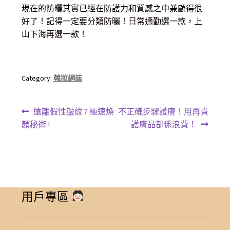
現在的防曬其實已經在防護力和質感之中兼顧得很
好了！記得一定要分類防曬！日常通勤選一款，上
山下海再選一款！
Category:
韓妝網誌
文
Previous
Next
遠離假性皺紋 ? 極速煥
不正確步驟護膚！用再貴
章
post:
post:
顏秘術 !
護膚品都係浪費！
導
覽
用戶專區