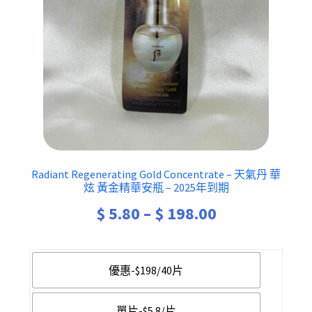
Radiant Regenerating Gold Concentrate – 天氣丹 華
炫 黃金精華安瓶 – 2025年到期
Price
$
5.80
–
$
198.00
range:
$ 5.80
優惠-$198/40片
through
單片-$5.8/片