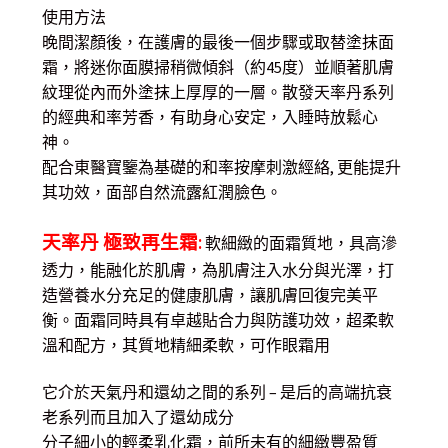
使用方法
晚間潔顏後，在護膚的最後一個步驟或取替塗抹面
霜，將迷你面膜掃稍微傾斜（約45度）並順著肌膚
紋理從內而外塗抹上厚厚的一層。散發天率丹系列
的經典和率芳香，有助身心安定，入睡時放鬆心
神。
配合東醫寶鑒為基礎的和率按摩刺激經絡, 更能提升
其功效，面部自然流露紅潤臉色。
天率丹 極致再生霜:
軟細緻的面霜質地，具高滲
透力，能融化於肌膚，為肌膚注入水分與光澤，打
造營養水分充足的健康肌膚，讓肌膚回復完美平
衡。面霜同時具有卓越貼合力與防護功效，超柔軟
溫和配方，其質地精細柔軟，可作眼霜用
它介於天氣丹和還幼之間的系列 – 是后的高端抗衰
老系列而且加入了還幼成分
分子細小的輕柔乳化霜，前所未有的細緻豐盈質