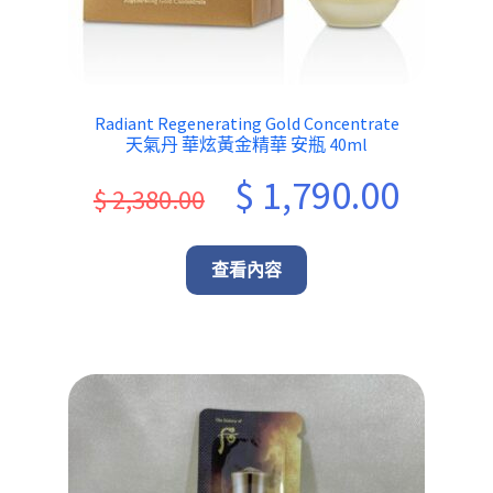
Radiant Regenerating Gold Concentrate
天氣丹 華炫黃金精華 安瓶 40ml
Original
Current
$
1,790.00
$
2,380.00
price
price
was:
is:
查看內容
$ 2,380.00.
$ 1,790.