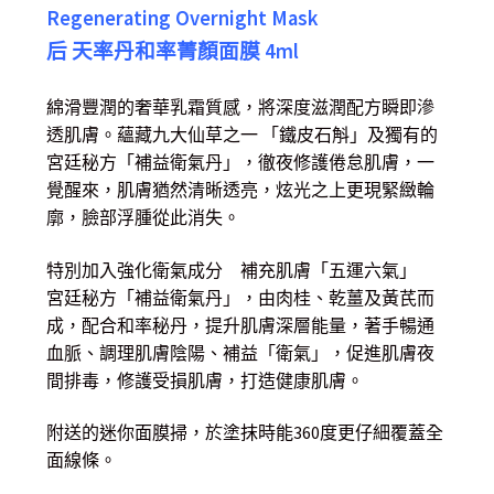
Regenerating Overnight Mask
后 天率丹和率菁顏面膜 4ml
綿滑豐潤的奢華乳霜質感，將深度滋潤配方瞬即滲
透肌膚。蘊藏九大仙草之一 「鐵皮石斛」及獨有的
宮廷秘方「補益衛氣丹」，徹夜修護倦怠肌膚，一
覺醒來，肌膚猶然清晰透亮，炫光之上更現緊緻輪
廓，臉部浮腫從此消失。
特別加入強化衛氣成分 補充肌膚「五運六氣」
宮廷秘方「補益衛氣丹」，由肉桂、乾薑及黃芪而
成，配合和率秘丹，提升肌膚深層能量，著手暢通
血脈、調理肌膚陰陽、補益「衛氣」，促進肌膚夜
間排毒，修護受損肌膚，打造健康肌膚。
附送的迷你面膜掃，於塗抹時能360度更仔細覆蓋全
面線條。