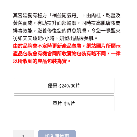
range:
其宮廷獨有秘方「補益衛氣丹」，由肉桂、乾薑及
$ 9.00
黃芪而成，有助提升面部輪廓，同時提高肌膚夜間
through
排毒效能，滋養修復您的倦怠肌膚，令您一覺醒來
彷如天天睡足8小時，妍塑出晶透美肌。
$ 240.00
由於品牌會不定時更新產品包裝，網站圖片所顯示
產品包裝會有機會同所收實物包裝有略不同，一律
以所收到的產品包裝為實。
優惠-$240/30片
單片-$9/片
加入購物車