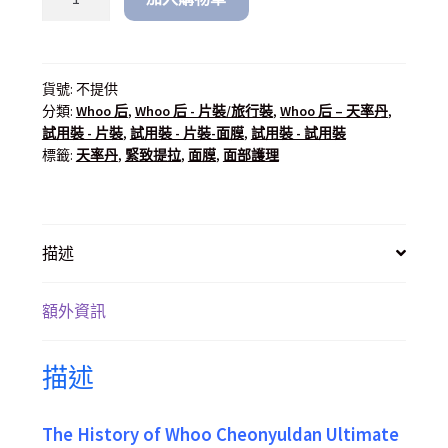
貨號:
不提供
分類:
Whoo 后
,
Whoo 后 - 片裝/旅行裝
,
Whoo 后 – 天率丹
,
試用裝 - 片裝
,
試用裝 - 片裝-面膜
,
試用裝 - 試用裝
標籤:
天率丹
,
緊致提拉
,
面膜
,
面部護理
描述
額外資訊
描述
The History of Whoo Cheonyuldan Ultimate