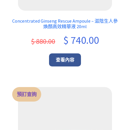
Concentrated Ginseng Rescue Ampoule – 滋陰生人參
煥顏高效精華液 20ml
Original
Current
$
740.00
$
880.00
price
price
was:
is:
查看內容
$ 880.00.
$ 740.00.
預訂查詢