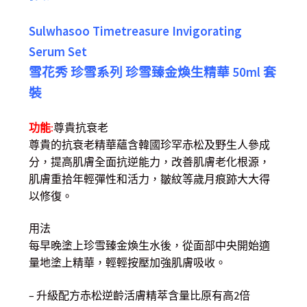
Sulwhasoo Timetreasure Invigorating
Serum Set
雪花秀 珍雪系列 珍雪臻金煥生精華 50ml 套
裝
功能:
尊貴抗衰老
尊貴的抗衰老精華蘊含韓國珍罕赤松及野生人參成
分，提高肌膚全面抗逆能力，改善肌膚老化根源，
肌膚重拾年輕彈性和活力，皺紋等歲月痕跡大大得
以修復。
用法
每早晚塗上珍雪臻金煥生水後，從面部中央開始適
量地塗上精華，輕輕按壓加強肌膚吸收。
– 升級配方赤松逆齡活膚精萃含量比原有高2倍