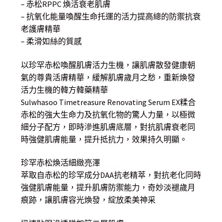
– 赤松RPPC 煥活衰老肌膚
– 抗氧化能量喚醒生命托運的活力提高總的防禦抗衰
老護膚精華
– 柔滑如絲的質感
以珍罕赤松喚醒肌膚活力生機，讓肌膚散發健康朝
氣的尊貴活膚精華，緩解肌膚歲月之愁，重新煥發
活力生機的韓方韓藥精華
Sulwhasoo Timetreasure Renovating Serum EX糅合
赤松的強大生命力及抗氧化物的驚人力量，以極微
細分子配方，即時滲進肌膚底層，對抗肌膚衰老同
時強健肌膚能量，提升抵抗力，效果持久明顯。
珍罕赤松煥活細緻亮澤
萃取自赤松的珍罕成分DAA抗老精萃，對抗老化同時
強健肌膚能量，提升肌膚防禦能力，奇妙淡褪歲月
痕跡，讓肌膚容光煥發，綻放柔美神采