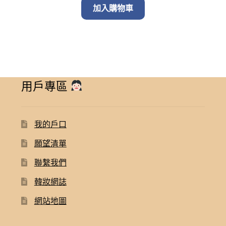
was:
is:
加入購物車
$ 320.00.
$ 198.00.
用戶專區
我的戶口
願望清單
聯繫我們
韓妝網誌
網站地圖