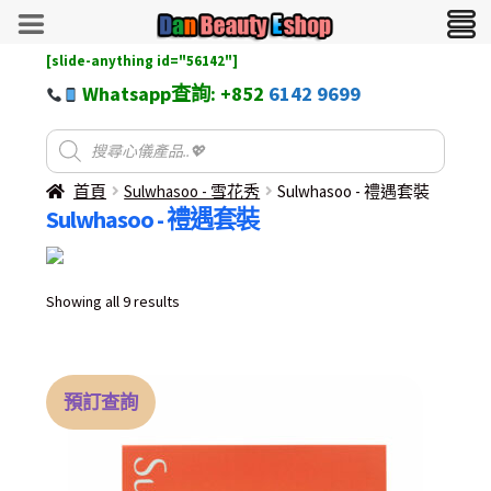
[slide-anything id="56142"]
Whatsapp查詢: +852
6142 9699
首頁
Sulwhasoo - 雪花秀
Sulwhasoo - 禮遇套裝
Sulwhasoo - 禮遇套裝
Sorted
Showing all 9 results
by
latest
預訂查詢