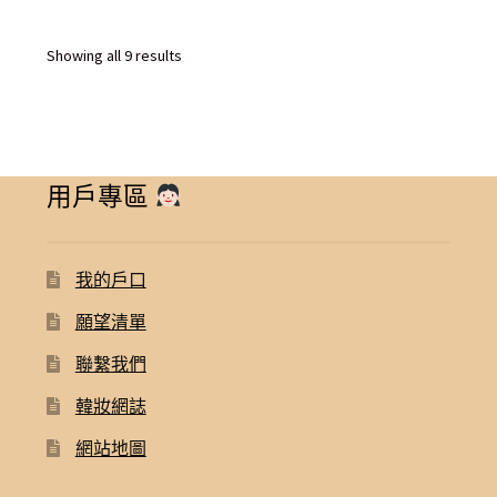
was:
is:
$ 2,600.00.
$ 2,290.
Sorted
Showing all 9 results
by
latest
用戶專區
我的戶口
願望清單
聯繫我們
韓妝網誌
網站地圖