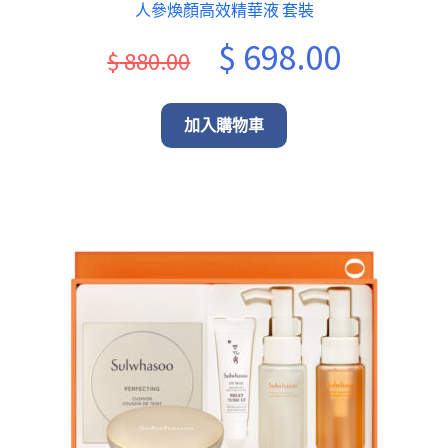
人參煥顏高效精華液 套裝
Original
Current
$
698.00
$
880.00
price
price
was:
is:
加入購物車
$ 880.00.
$ 698.00.