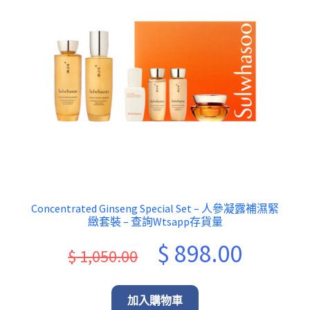
Concentrated Ginseng Special Set – 人參凝露補濕緊
緻套裝 – 查詢Wtsapp存貨量
Original
Current
$
898.00
$
1,050.00
price
price
was:
is:
加入購物車