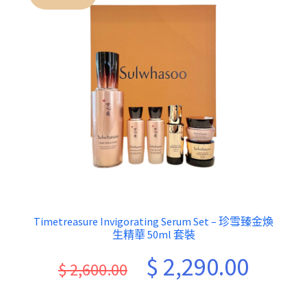
Timetreasure Invigorating Serum Set – 珍雪臻金煥
生精華 50ml 套裝
Original
Current
$
2,290.00
$
2,600.00
price
price