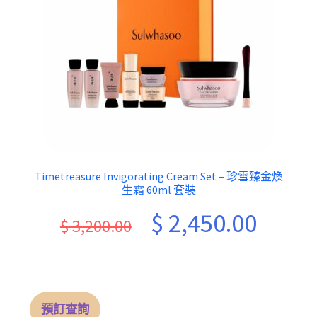
Timetreasure Invigorating Cream Set – 珍雪臻金煥
生霜 60ml 套裝
Original
Current
$
2,450.00
$
3,200.00
price
price
was:
is:
$ 3,200.00.
$ 2,450.
預訂查詢