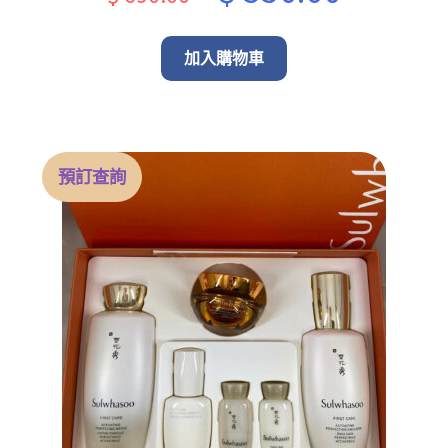
price
price
was:
is:
加入購物車
$ 690.00.
$ 550.00.
預訂查詢