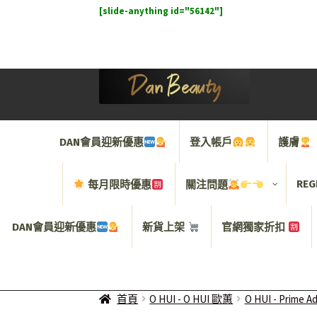
[slide-anything id="56142"]
Skip
Skip
to
to
navigation
content
DAN會員迎新優惠
登入帳戶
護膚
REG
每月限時優惠
關注問題
DAN會員迎新優惠
新貨上架
官網獨家折扣
首頁
O HUI - O HUI 歐蕙
O HUI - Prime