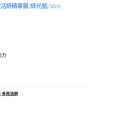
 – 多效活妍精華露 (綠光瓶) 50ml
能力
ncer 多效活妍