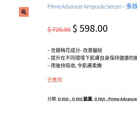
Prime Advancer Ampoule Serum
Original
Current
$
598.00
$
720.00
price
price
was:
is:
– 含銀梅花成分- 改善皺紋
$ 720.00.
$ 598.00.
– 提升在不同環境下肌膚自身保持健康的
– 用後快吸收, 令肌膚柔嫩
已售完
分類:
O HUI - O HUI 歐蕙
,
O HUI - Prime Adva