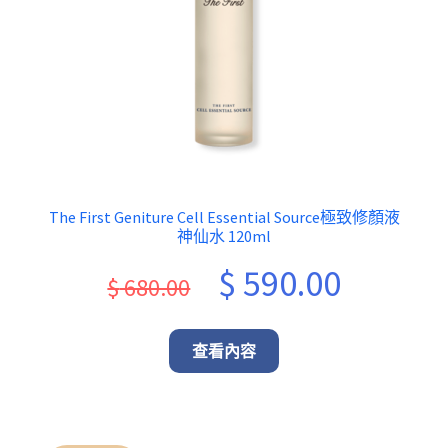
The First Geniture Cell Essential Source極致修顏液
神仙水 120ml
Original
Current
$
590.00
$
680.00
price
price
was:
is:
查看內容
$ 680.00.
$ 590.00.