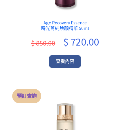
Age Recovery Essence
時光菁純煥顏精華 50ml
Original
Current
$
720.00
$
850.00
price
price
was:
is:
查看內容
$ 850.00.
$ 720.00.
預訂查詢