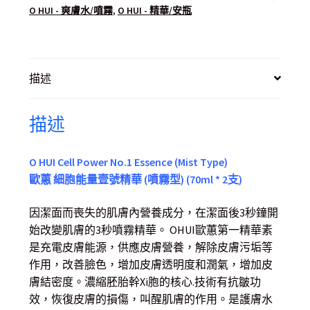
O HUI - 爽膚水/噴霧
,
O HUI - 精華/安瓶
描述
描述
O HUI Cell Power No.1 Essence (Mist Type)
歐蕙 細胞能量壹號精華 (噴霧型) (70ml * 2支)
因潔面而喪失的肌膚內營養成分，在潔面後3秒鐘開
始改變肌膚的3秒噴霧精華。 OHUI歐蕙第一精華素
是充電皮膚能源，供應皮膚營養，解除皮膚污垢等
作用，改善臉色，增加皮膚透明度和潤氣，增加皮
膚結密度。濃縮胚胎幹Xi胞的核心.技術有抗皺功
效，恢復皮膚的損傷，叫醒肌膚的作用。是護膚水