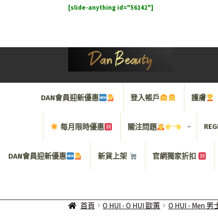
[slide-anything id="56142"]
Skip
Skip
to
to
navigation
content
DAN會員迎新優惠
登入帳戶
護膚
REG
每月限時優惠
關注問題
DAN會員迎新優惠
新貨上架
官網獨家折扣
首頁
O HUI - O HUI 歐蕙
O HUI - Me