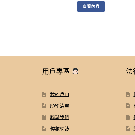
was:
is:
查看內容
$ 810.00.
$ 790
用戶專區
法
我的戶口
願望清單
聯繫我們
韓妝網誌