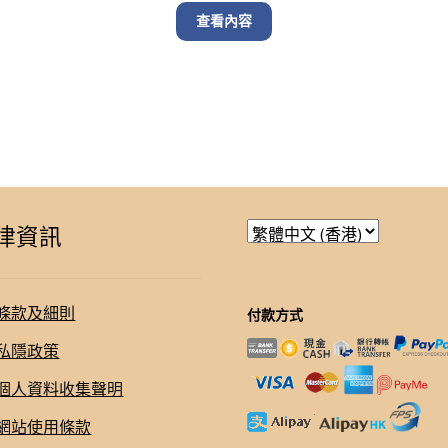
was:
is:
查看內容
.00.
$ 690.00.
$ 550.00.
律資訊
條款及細則
付款方式
私隱政策
個人資料收集聲明
網站使用條款