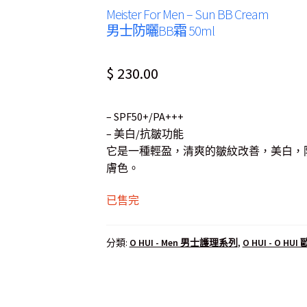
Meister For Men – Sun BB Cream
男士防曬BB霜 50ml
$
230.00
– SPF50+/PA+++
– 美白/抗皺功能
它是一種輕盈，清爽的皺紋改善，美白，防
膚色。
已售完
分類:
O HUI - Men 男士護理系列
,
O HUI - O HUI