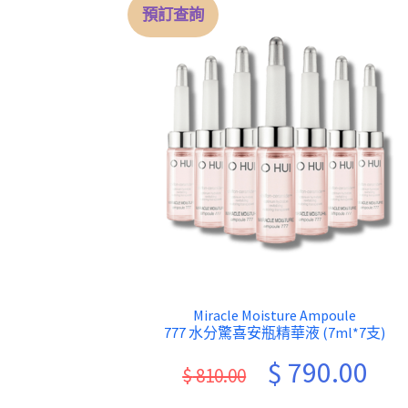
預訂查詢
Miracle Moisture Ampoule
777 水分驚喜安瓶精華液 (7ml*7支)
Original
Curr
$
790.00
$
810.00
price
pric