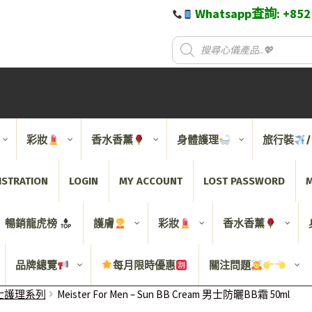
Whatsapp查詢: +85
彩妝
香水香薰
身體護理
旅行裝
ISTRATION
LOGIN
MY ACCOUNT
LOST PASSWORD
M
暢銷龍虎榜
護膚
彩妝
香水香薰
品牌總覽
每月限時優惠
關注問題
n 男士護理系列
Meister For Men – Sun BB Cream 男士防曬BB霜 50ml