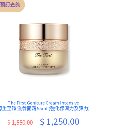
預訂查詢
The First Geniture Cream Intensive
源生至臻 滋養面霜 55ml (強化保濕力及彈力)
Original
Current
$
1,250.00
$
1,550.00
price
price