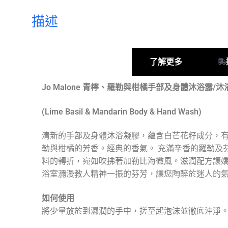
描述
產品描述
了解更多
Jo Malone 青檸、羅勒與柑橘手部及身體沐浴露/
(Lime Basil & Mandarin Body & Hand Wash)
清新的手部及身體沐浴凝膠，蘊含白芒花籽成分，
勒與柑橘的芳香。經典的香氣。 充滿辛香的羅勒及
料的轉折，宛如吹拂著加勒比海微風。滋潤配方讓
浴室瀰漫教人精神一振的芬芳，讓您陶醉於迷人的
如何使用
將少量放於到濕潤的手中，搓至起泡沫並徹底沖淨