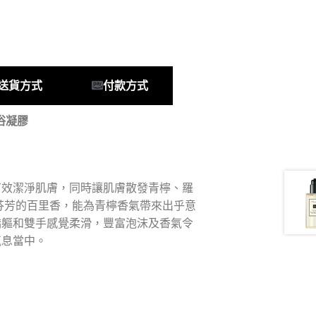
送貨方式
付款方式
沐浴凝膠
有效潔淨肌膚，同時讓肌膚散發青檸、羅
芬芳的百里香，能為青檸香氣帶來出乎意
嬌軀和雙手感覺柔滑，豐富泡沫及香氣令
氣息當中。
。