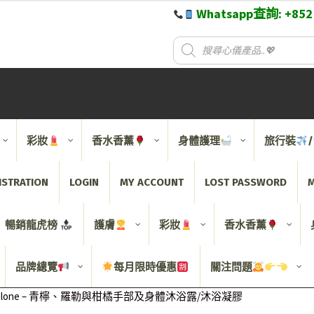
Whatsapp查詢: +85
彩妝
香水香薰
身體護理
旅行裝
ISTRATION
LOGIN
MY ACCOUNT
LOST PASSWORD
M
暢銷龍虎榜
護膚
彩妝
香水香薰
品牌總覽
每月限時優惠
關注問題
Malone – 青檸、羅勒與柑橘手部及身體沐浴露/沐浴凝膠