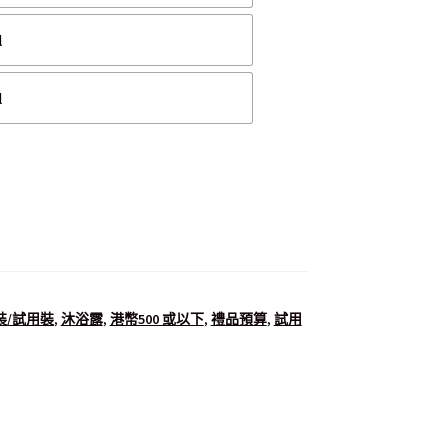
l
l
裝/試用裝
,
沐浴露
,
港幣500 或以下
,
禮品預算
,
試用