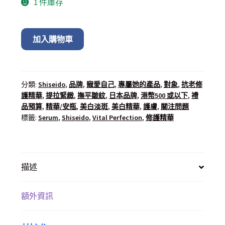
1 件庫存
加入購物車
分類:
Shiseido
,
品牌
,
寵愛自己
,
專屬她的產品
,
對象
,
抗老修
護精華
,
提拉緊緻
,
撫平皺紋
,
日本品牌
,
港幣500 或以下
,
禮
品預算
,
精華/安瓶
,
美⽩淡斑
,
美白精華
,
護膚
,
關注問題
標籤:
Serum
,
Shiseido
,
Vital Perfection
,
修護精華
描述
額外資訊