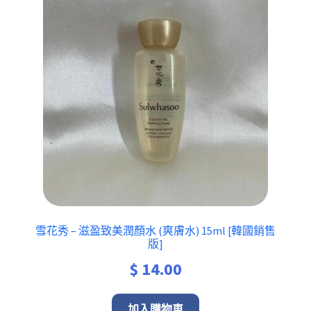
雪花秀 – 滋盈致美潤顏水 (爽膚水) 15ml [韓國銷售
版]
$
14.00
加入購物車