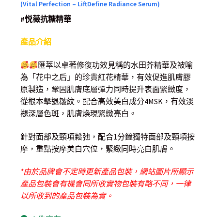
(Vital Perfection – LiftDefine Radiance Serum)
#悦薇抗糖精華
產品介紹
匯萃以卓著修復功效見稱的水田芥精華及被喻
為「花中之后」的珍貴紅花精華，有效促進肌膚膠
原製造，鞏固肌膚底層彈力同時提升表面緊緻度，
從根本擊退皺紋。配合高效美白成分4MSK，有效淡
褪深層色斑，肌膚煥現緊緻亮白。
針對面部及頸項鬆弛，配合1分鐘獨特面部及頸項按
摩，重點按摩美白穴位，緊緻同時亮白肌膚。
*由於品牌會不定時更新產品包裝，網站圖片所顯示
產品包裝會有機會同所收實物包裝有略不同，一律
以所收到的產品包裝為實。