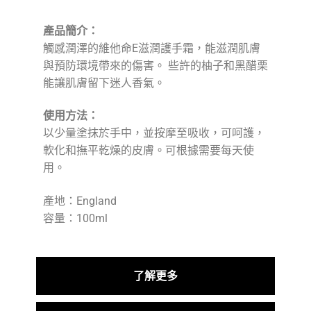
產品簡介：
觸感潤澤的維他命E滋潤護手霜，能滋潤肌膚
與預防環境帶來的傷害。 些許的柚子和黑醋栗
能讓肌膚留下迷人香氣。
使用方法：
以少量塗抹於手中，並按摩至吸收，可呵護，
軟化和撫平乾燥的皮膚。可根據需要每天使
用。
產地：England
容量：100ml
了解更多