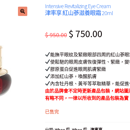
Intensive Revitalizing Eye Cream
津率享 紅山蔘滋養眼霜 20ml
Original
Current
$
750.00
$
950.00
price
price
was:
is:
能撫平眼紋及緊緻眼部四周的紅山蔘眼
$ 950.00.
$ 750.00.
使鬆馳的眼周皮膚恢復彈性、緊緻，變
膠原蛋白促進眼周肌膚緊緻
添加紅山蔘，喚醒肌膚
內含牡丹根、黃芩等萃取精華，能促進
由於品牌會不定時更新產品包裝，網站圖
有略不同，一律以所收到的產品包裝為實
已售完
分類:
Whoo 后
,
Whoo 后 - 津率享