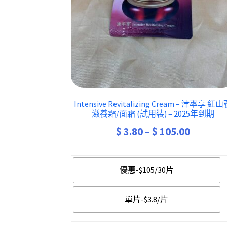
Intensive Revitalizing Cream – 津率享 紅
滋養霜/面霜 (試用裝) – 2025年到期
Price
$
3.80
–
$
105.00
range:
$ 3.80
優惠-$105/30片
throug
$ 105.0
單片-$3.8/片