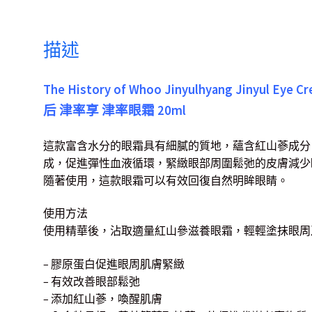
描述
The History of Whoo Jinyulhyang Jinyul Eye C
后 津率享 津率眼霜 20ml
這款富含水分的眼霜具有細膩的質地，蘊含紅山蔘成分
成，促進彈性血液循環，緊緻眼部周圍鬆弛的皮膚減少
隨著使用，這款眼霜可以有效回復自然明眸眼睛。
使用方法
使用精華後，沾取適量紅山參滋養眼霜，輕輕塗抹眼周
– 膠原蛋白促進眼周肌膚緊緻
– 有效改善眼部鬆弛
– 添加紅山蔘，喚醒肌膚