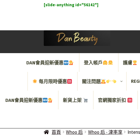
[slide-anything id="56142"]
Skip
Skip
to
to
navigation
content
DAN會員迎新優惠
登入帳戶
護膚
REG
每月限時優惠
關注問題
DAN會員迎新優惠
新貨上架
官網獨家折扣
首頁
Whoo 后
Whoo 后 - 津率享
Inte