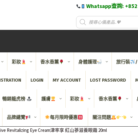
Whatsapp查詢: +85
彩妝
香水香薰
身體護理
旅行裝
ISTRATION
LOGIN
MY ACCOUNT
LOST PASSWORD
M
暢銷龍虎榜
護膚
彩妝
香水香薰
品牌總覽
每月限時優惠
關注問題
nsive Revitalizing Eye Cream津率享 紅山蔘滋養眼霜 20ml