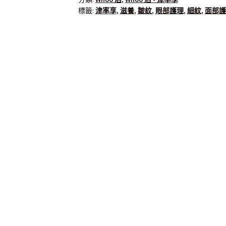
標籤:
津率享
,
滋養
,
皺紋
,
眼部護理
,
細紋
,
面部護