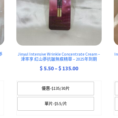
山蔘
Jinyul Intensive Wrinkle Concentrate Cream –
I
津率享 紅山蔘抗皺無痕精華 – 2025年到期
Price
$
5.50
–
$
135.00
range:
$ 5.50
優惠-$135/30片
h
through
0
$ 135.00
單片-$5.5/片