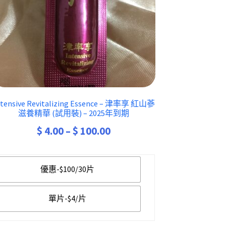
ntensive Revitalizing Essence – 津率享 紅山蔘
滋養精華 (試用裝) – 2025年到期
Price
$
4.00
–
$
100.00
range:
$ 4.00
優惠-$100/30片
through
$ 100.00
單片-$4/片