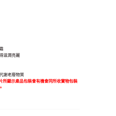
霜
得滋潤亮麗
代謝老廢物質
片所顯示產品包裝會有機會同所收實物包裝
。