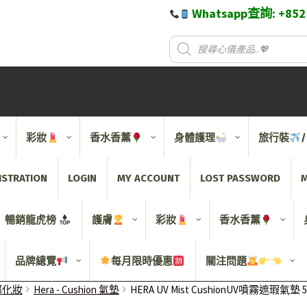
Whatsapp查詢: +85
彩妝
香水香薰
身體護理
旅行裝
ISTRATION
LOGIN
MY ACCOUNT
LOST PASSWORD
M
暢銷龍虎榜
護膚
彩妝
香水香薰
品牌總覽
每月限時優惠
關注問題
 面部化妝
Hera - Cushion 氣墊
HERA UV Mist CushionUV噴霧遮瑕氣墊 5g S