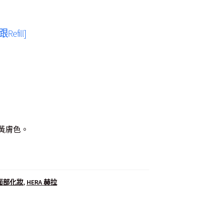
efill]
黃膚色。
up 面部化妝
,
HERA 赫拉