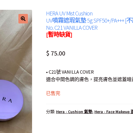
HERA UV Mist Cushion
UV噴霧遮瑕氣墊 5g SPF50+/PA+++ [不跟R
No. C21 VANILLA COVER
[暫時缺貨]
$
75.00
• C21號 VANILLA COVER
適合中間色調的膚色，提亮膚色並遮蓋暗
已售完
分類:
Hera - Cushion 氣墊
,
Hera - Face Make