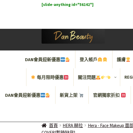
[slide-anything id="56142"]
Skip
Skip
to
to
navigation
content
DAN會員迎新優惠
登入帳戶
護膚
REG
每月限時優惠
關注問題
DAN會員迎新優惠
新貨上架
官網獨家折扣
首頁
HERA 赫拉
Hera - Face Makeup
COVER[暫時缺貨]