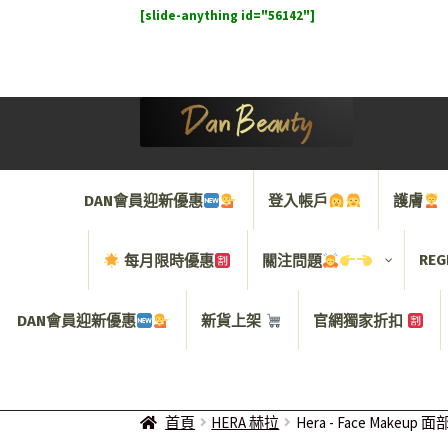
[slide-anything id="56142"]
Skip
Skip
to
to
navigation
content
DAN會員迎新優惠
登入帳戶
護膚
REG
每月限時優惠
關注問題
DAN會員迎新優惠
新貨上架
官網獨家折扣
首頁
HERA 赫拉
Hera - Face Makeup