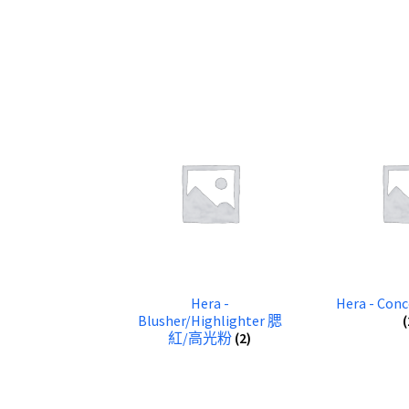
Hera -
Hera - Co
Blusher/Highlighter 腮
(
紅/高光粉
(2)