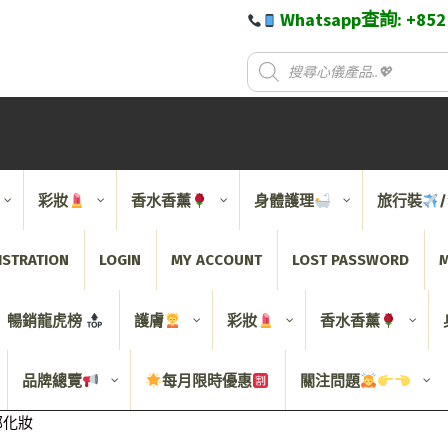
Whatsapp查詢: +85
彩妝
香水香薰
身體護理
旅行裝
ISTRATION
LOGIN
MY ACCOUNT
LOST PASSWORD
M
暢銷龍虎榜
護膚
彩妝
香水香薰
品牌總覽
每月限時優惠
關注問題
 面部化妝