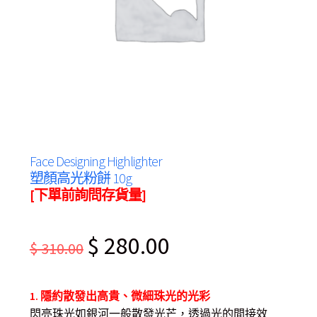
Face Designing Highlighter
塑顏高光粉餅 10g
[下單前詢問存貨量]
Original
Current
$
280.00
$
310.00
price
price
was:
is:
1. 隱約散發出高貴、微細珠光的光彩
$ 310.00.
$ 280.00.
閃亮珠光如銀河一般散發光芒，透過光的間接效