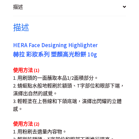
描述
描述
HERA Face Designing Highlighter
赫拉 彩妝系列 塑顏高光粉餅 10g
使用方法 (1)
1. 用刷頭的一面蘸取本品1/2面積部分。
2. 蜻蜓點水般地輕刷於額頭、T字部位和眼部下端，
演繹出自然的感覺。
3. 輕輕塗在上唇線和下頜底端，演繹出閃耀的立體
感。
使用方法 (2)
1. 用粉刷去適量內容物。