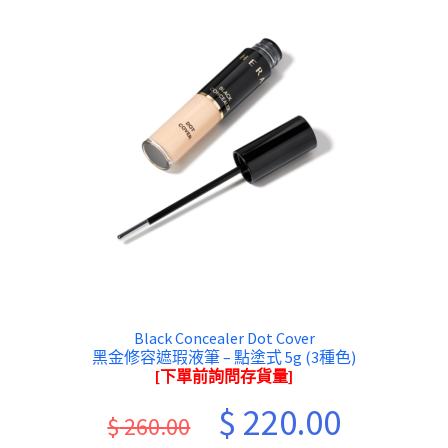
Black Concealer Dot Cover
黑金修容遮瑕液筆 – 點塗式 5g (3種色)
[下單前詢問存貨量]
Original
Current
$
220.00
$
260.00