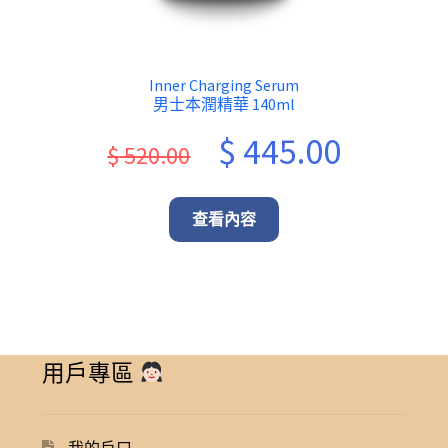
Inner Charging Serum
男士本潤精華 140ml
Original
Current
$
445.00
$
520.00
price
price
was:
is:
查看內容
$ 520.00.
$ 445.00.
用戶專區