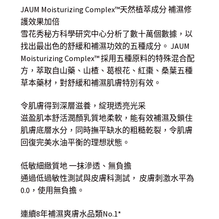
JAUM Moisturizing Complex™天然植萃成分 補濕修
護效果加倍
雪花秀秘方科學研究中心分析了數十萬個數據，以
找出最出色的舒緩和補濕功效的五種成分。 JAUM
Moisturizing Complex™ 採用五種原料的特殊混合配
方，萃取自山藥、山楂、葛根花、紅棗、桑葉五種
草本藥材，對舒緩和補濕肌膚特別有效。
令肌膚得到深層滋養，綻現透亮光采
滋盈肌本舒活潤顏乳質地柔軟，能有效補濕及鎖住
肌膚底層水分，同時撫平缺水的粗糙乾裂，令肌膚
回復完美水油平衡的理想狀態。
低敏細緻質地 一抹滲透、無負擔
通過低過敏性測試與皮膚科測試， 皮膚刺激水平為
0.0，使用無負擔。
連續8年補濕爽膚水品類No.1*