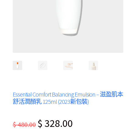
Essential Comfort Balancing Emulsion – 滋盈肌本
舒活潤顏乳 125ml (2023新包裝)
Original
Current
$
328.00
$
480.00
price
price