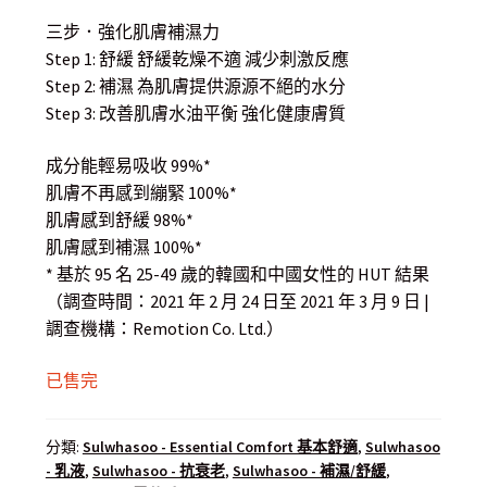
was:
is:
三步．強化肌膚補濕力
$ 480.00.
$ 328.00.
Step 1: 舒緩 舒緩乾燥不適 減少刺激反應
Step 2: 補濕 為肌膚提供源源不絕的水分
Step 3: 改善肌膚水油平衡 強化健康膚質
成分能輕易吸收 99%*
肌膚不再感到繃緊 100%*
肌膚感到舒緩 98%*
肌膚感到補濕 100%*
* 基於 95 名 25-49 歲的韓國和中國女性的 HUT 結果
（調查時間：2021 年 2 月 24 日至 2021 年 3 月 9 日 |
調查機構：Remotion Co. Ltd.）
已售完
分類:
Sulwhasoo - Essential Comfort 基本舒適
,
Sulwhasoo
- 乳液
,
Sulwhasoo - 抗衰老
,
Sulwhasoo - 補濕/舒緩
,