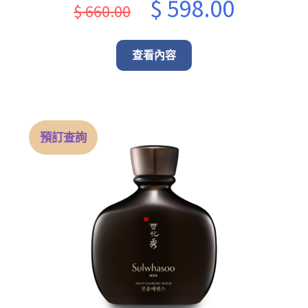
Original
Current
$
598.00
$
660.00
price
price
was:
is:
查看內容
$ 660.00.
$ 598.00.
預訂查詢