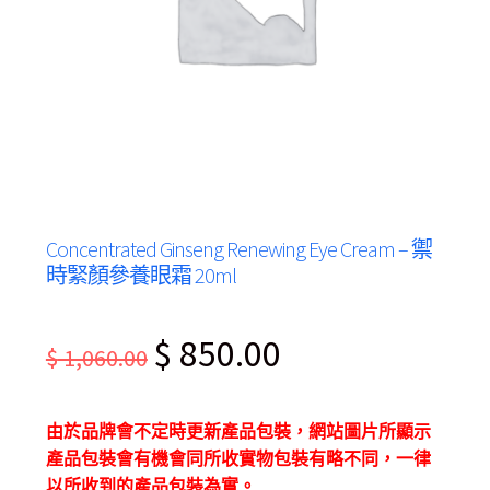
Concentrated Ginseng Renewing Eye Cream – 禦
時緊顏參養眼霜 20ml
Original
Current
$
850.00
$
1,060.00
price
price
was:
is:
由於品牌會不定時更新產品包裝，網站圖片所顯示
$ 1,060.00.
$ 850.00.
產品包裝會有機會同所收實物包裝有略不同，一律
以所收到的產品包裝為實。