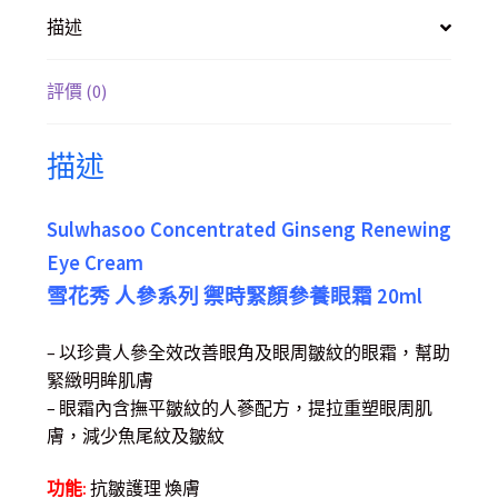
描述
評價 (0)
描述
Sulwhasoo Concentrated Ginseng Renewing
Eye Cream
雪花秀 人參系列 禦時緊顏參養眼霜 20ml
– 以珍貴人參全效改善眼角及眼周皺紋的眼霜，幫助
緊緻明眸肌膚
– 眼霜內含撫平皺紋的人蔘配方，提拉重塑眼周肌
膚，減少魚尾紋及皺紋
功能:
抗皺護理 煥膚