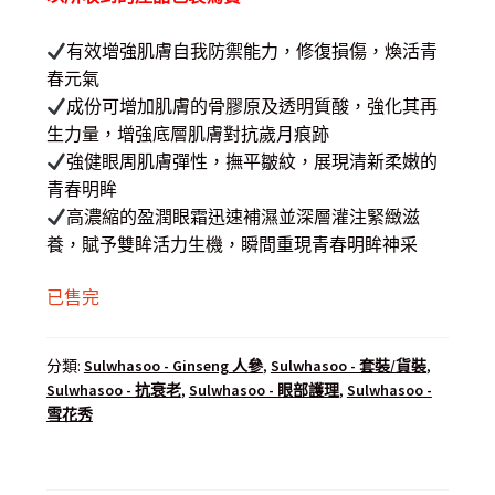
有效增強肌膚自我防禦能力，修復損傷，煥活青
春元氣
成份可增加肌膚的骨膠原及透明質酸，強化其再
生力量，增強底層肌膚對抗歲月痕跡
強健眼周肌膚彈性，撫平皺紋，展現清新柔嫩的
青春明眸
高濃縮的盈潤眼霜迅速補濕並深層灌注緊緻滋
養，賦予雙眸活力生機，瞬間重現青春明眸神采
已售完
分類:
Sulwhasoo - Ginseng 人參
,
Sulwhasoo - 套裝/貨裝
,
Sulwhasoo - 抗衰老
,
Sulwhasoo - 眼部護理
,
Sulwhasoo -
雪花秀