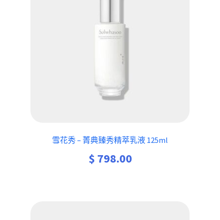
雪花秀 – 菁典臻秀精萃乳液 125ml
$
798.00