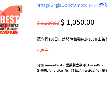
Vintage Single Extract Ampoule 
Original
Curre
$
1,050.00
$
1,300.00
price
price
was:
is:
蘊含經100日自然發酵和熟成的100%
$ 1,300.00.
$ 1,0
已售完
分類:
AmorePacific 愛茉莉太平洋
,
AmorePacifi
別修護
,
AmorePacific - 精華
,
AmorePacific -