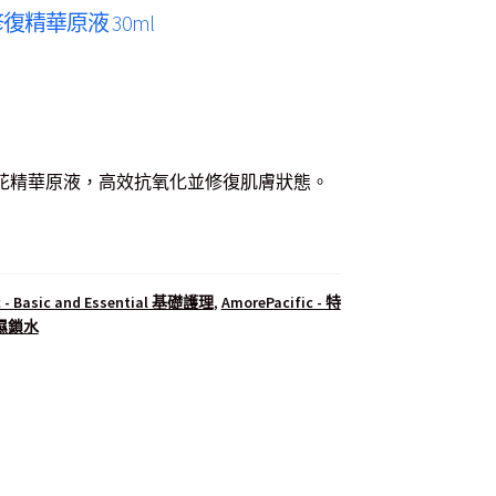
– 淨透修復精華原液 30ml
nt
山茶花精華原液，高效抗氧化並修復肌膚狀態。
50.00.
c - Basic and Essential 基礎護理
,
AmorePacific - 特
 補濕鎖水