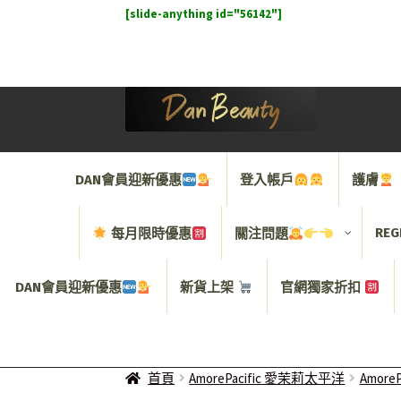
[slide-anything id="56142"]
Skip
Skip
to
to
navigation
content
DAN會員迎新優惠
登入帳戶
護膚
REG
每月限時優惠
關注問題
DAN會員迎新優惠
新貨上架
官網獨家折扣
首頁
AmorePacific 愛茉莉太平洋
AmoreP