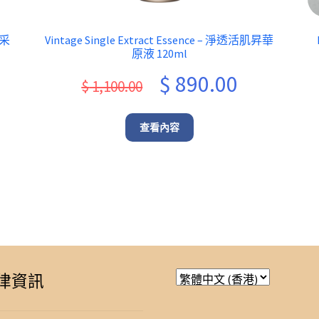
煥采
Vintage Single Extract Essence – 淨透活肌昇華
原液 120ml
ent
Original
Current
$
890.00
$
1,100.00
e
price
price
was:
is:
查看內容
.00.
$ 1,100.00.
$ 890.00.
律資訊