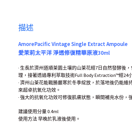
描述
AmorePacific Vintage Single Extract Ampoule
愛茉莉太平洋 淨透修復精華原液30ml
· 生長於濟州道順茶園土壤的山茶花經7日自然發酵後
理，接著透過專利萃取技術Full Body Extraction™
· 濟州山茶花能戰勝嚴寒於冬季綻放，於落地後仍能維
來超卓抗氧化功效。
· 強大的抗氧化功效可修復肌膚狀態，瞬間補充水份，
建議使用分量 0.4ml
使用方法 早晚於乳液後使用。