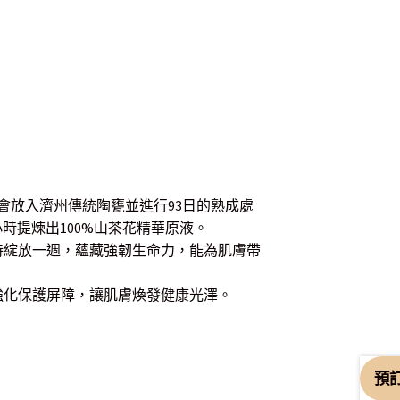
，會放入濟州傳統陶甕並進行93日的熟成處
經24小時提煉出100%山茶花精華原液。
持綻放一週，蘊藏強韌生命力，能為肌膚帶
強化保護屏障，讓肌膚煥發健康光澤。
預