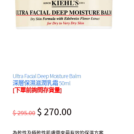
Ultra Facial Deep Moisture Balm
深層保濕滋潤乳霜 50ml
[下單前詢問存貨量]
Original
Current
$
270.00
$
295.00
price
price
was:
is:
為乾性及極乾性肌膚帶來最有效的保濕方案