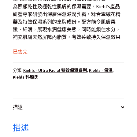
$ 295.00.
$ 270.00.
為照顧乾性及極乾性肌膚的保濕需要，Kiehl’s產品
研發專家研發出深層保濕滋潤乳霜，糅合雪絨花精
華及特效保濕系列的皇牌成份。配方能令肌膚柔
嫩、細滑，展現水潤健康美態，同時能鎖住水分，
補充肌膚天然屏障內脂質，有效達致持久保濕效果
已售完
分類:
Kiehls - Ultra Facial 特效保濕系列
,
Kiehls - 保濕
,
Kiehls 科顏氏
描述
描述