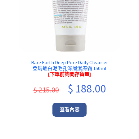
Rare Earth Deep Pore Daily Cleanser
亞瑪遜白泥毛孔深層潔膚霜 150ml
[下單前詢問存貨量]
Original
Current
$
188.00
$
215.00
price
price
was:
is:
查看內容
$ 215.00.
$ 188.00.