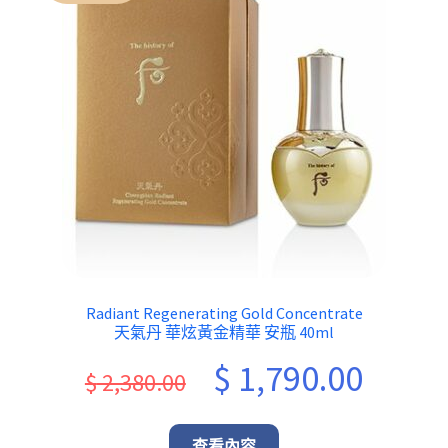
Radiant Regenerating Gold Concentrate
天氣丹 華炫黃金精華 安瓶 40ml
Original
Current
$
1,790.00
$
2,380.00
price
price
was:
is:
查看內容