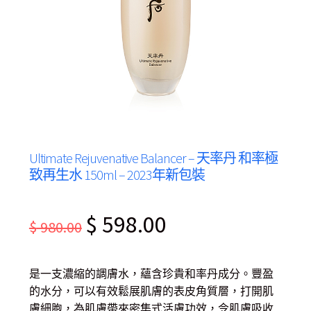
Ultimate Rejuvenative Balancer – 天率丹 和率極
致再生水 150ml – 2023年新包裝
Original
Current
$
598.00
$
980.00
price
price
was:
is:
是一支濃縮的調膚水，蘊含珍貴和率丹成分。豐盈
$ 980.00.
$ 598.00.
的水分，可以有效鬆展肌膚的表皮角質層，打開肌
膚細胞，為肌膚帶來密集式活膚功效，令肌膚吸收