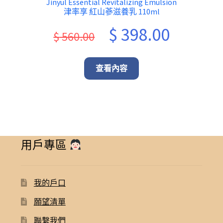
Jinyul Essential Revitalizing Emulsion
津率享 紅山蔘滋養乳 110ml
Original
Current
$
398.00
$
560.00
price
price
was:
is:
查看內容
$ 560.00.
$ 398.00.
用戶專區
我的戶口
願望清單
聯繫我們