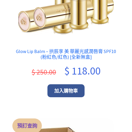
Glow Lip Balm – 拱辰享 美 華麗光感潤唇膏 SPF10
(粉紅色/紅色) [全新無盒]
Original
Current
$
118.00
$
250.00
price
price
was:
is:
加入購物車
$ 250.00.
$ 118.00.
預訂查詢