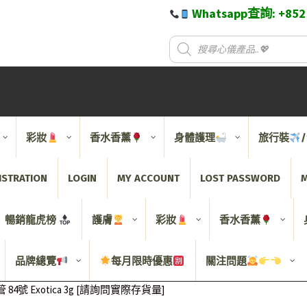
Whatsapp查詢: +85
彩妝
香水香薰
身體護理
旅行裝
ISTRATION
LOGIN
MY ACCOUNT
LOST PASSWORD
M
暢銷龍虎榜
護膚
彩妝
香水香薰
品牌總覽
每月限時優惠
關注問題
F 黑管 84號 Exotica 3g [請詢問實際存貨量]