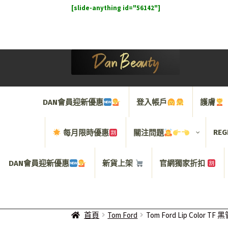
[slide-anything id="56142"]
Skip
Skip
to
to
navigation
content
DAN會員迎新優惠
登入帳戶
護膚
REG
每月限時優惠
關注問題
DAN會員迎新優惠
新貨上架
官網獨家折扣
首頁
Tom Ford
Tom Ford Lip Color T