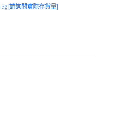
xotica 3g [請詢問實際存貨量]