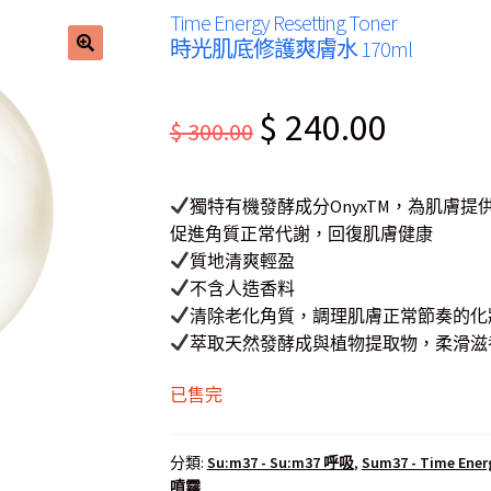
Time Energy Resetting Toner
時光肌底修護爽膚水 170ml
Original
Current
$
240.00
$
300.00
price
price
was:
is:
獨特有機發酵成分OnyxTM，為肌膚
$ 300.00.
$ 240.00.
促進角質正常代謝，回復肌膚健康
質地清爽輕盈
不含人造香料
清除老化角質，調理肌膚正常節奏的化
萃取天然發酵成與植物提取物，柔滑滋
已售完
分類:
Su:m37 - Su:m37 呼吸
,
Sum37 - Time En
噴霧