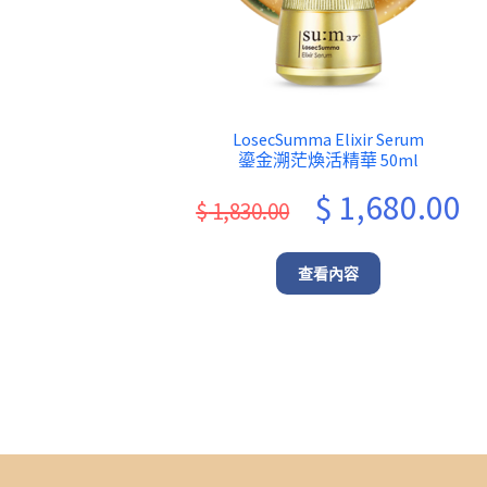
LosecSumma Elixir Serum
鎏金溯茫煥活精華 50ml
Original
Cu
$
1,680.00
$
1,830.00
price
pr
was:
is:
查看內容
$ 1,830.00.
$ 