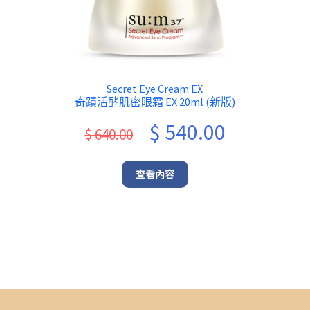
Secret Eye Cream EX
奇蹟活酵肌密眼霜 EX 20ml (新版)
rrent
Original
Current
$
540.00
$
640.00
ice
price
price
was:
is:
查看內容
1,680.00.
$ 640.00.
$ 540.00.