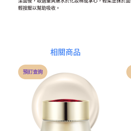
潔面後，取適量爽膚水於化妝棉或掌心，輕柔塗抹於面
輕按壓以幫助吸收。
相關商品
預訂查詢