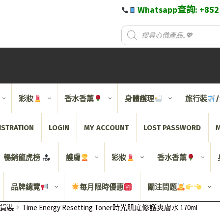
Whatsapp查詢: +85
彩妝
香水香薰
身體護理
旅行裝
ISTRATION
LOGIN
MY ACCOUNT
LOST PASSWORD
M
暢銷龍虎榜
護膚
彩妝
香水香薰
品牌總覽
每月限時優惠
關注問題
裝/貨裝
Time Energy Resetting Toner時光肌底修護爽膚水 170ml