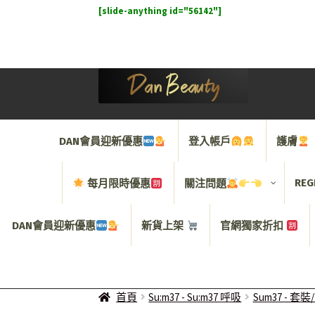
[slide-anything id="56142"]
Skip
Skip
to
to
navigation
content
DAN會員迎新優惠
登入帳戶
護膚
REG
每月限時優惠
關注問題
DAN會員迎新優惠
新貨上架
官網獨家折扣
首頁
Su:m37 - Su:m37 呼吸
Sum37 - 套