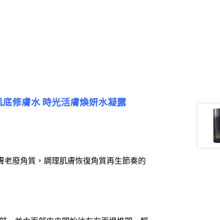
肌底修膚水 時光活膚煥妍水凝露
肌膚老廢角質，調理肌膚恢復角質再生節奏的