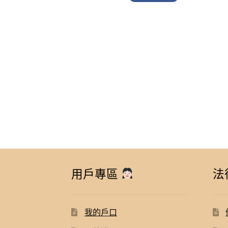
$ 1,840.00.
$ 
用戶專區
法
我的戶口