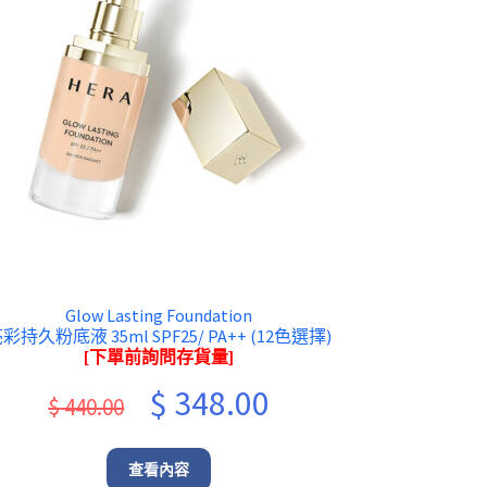
Glow Lasting Foundation
彩持久粉底液 35ml SPF25/ PA++ (12色選擇)
[下單前詢問存貨量]
Original
Current
$
348.00
$
440.00
price
price
was:
is:
查看內容