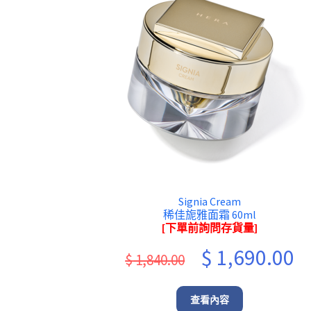
Signia Cream
稀佳旎雅面霜 60ml
[下單前詢問存貨量]
Original
Cu
$
1,690.00
$
1,840.00
price
pr
was:
is:
查看內容