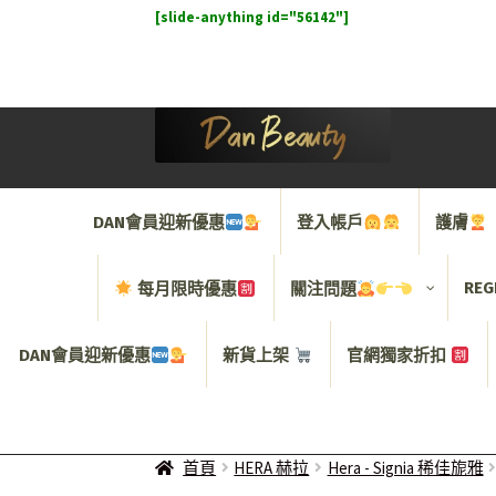
[slide-anything id="56142"]
Skip
Skip
to
to
navigation
content
DAN會員迎新優惠
登入帳戶
護膚
REG
每月限時優惠
關注問題
DAN會員迎新優惠
新貨上架
官網獨家折扣
首頁
HERA 赫拉
Hera - Signia 稀佳旎雅