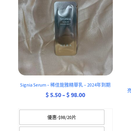
Signia Serum – 稀佳旎雅精華乳 – 2024年到期
亮
Price
$
5.50
–
$
98.00
range:
rrent
$ 5.50
ice
優惠-$98/20片
through