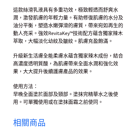
這款絲滑乳液具有多重功效，極致輕透而舒爽水
潤，激發肌膚的年輕力量。有助修復肌膚的水分及
油分平衡，塑造水嫩彈滑的膚質，帶來宛如再生的
動人亮采。強效RevitaKey™技術配方蘊含獨家辣木
萃取，大幅淡化幼紋及皺紋。肌膚充盈飽滿。
升級新生活膚全能柔膚水蘊含獨家辣木成份，結合
高濃度透明質酸，為肌膚帶來全面水潤和強化效
果，大大提升後續護膚產品的效果。
使用方法：
早晚全面塗於面部及頸部。塗抹完精華水之後使
用。可單獨使用或在塗抹面霜之前使同。
相關商品