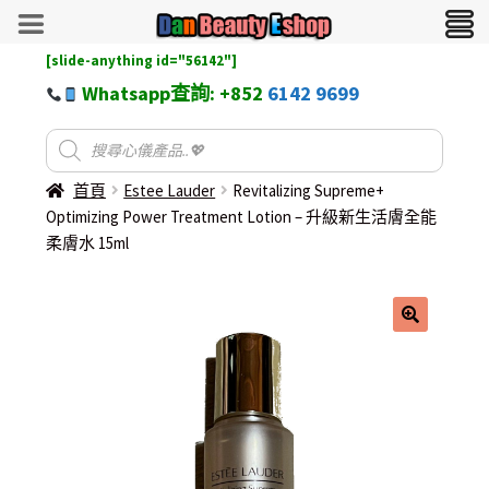
[slide-anything id="56142"]
Whatsapp查詢: +852
6142 9699
首頁
Estee Lauder
Revitalizing Supreme+
Optimizing Power Treatment Lotion – 升級新生活膚全能
柔膚水 15ml