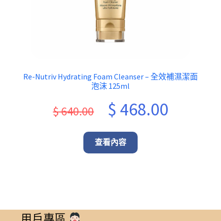
Re-Nutriv Hydrating Foam Cleanser – 全效補濕潔面
泡沫 125ml
Original
Current
$
468.00
$
640.00
price
price
was:
is:
查看內容
$ 640.00.
$ 468.00.
用戶專區