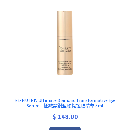
RE-NUTRIV Ultimate Diamond Transformative Eye
Serum – 極緻黑鑽塑顏提拉眼精華 5ml
$
148.00