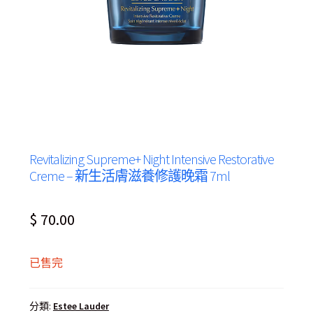
Revitalizing Supreme+ Night Intensive Restorative
Creme – 新生活膚滋養修護晚霜 7ml
$
70.00
已售完
分類:
Estee Lauder