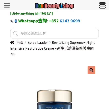
[slide-anything id="56142"]
Whatsapp查詢: +852
6142 9699
首頁
Estee Lauder
Revitalizing Supreme+ Night
Intensive Restorative Creme – 新生活膚滋養修護晚霜
7ml