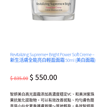
Revitalizing Supreme+ Bright Power Soft Creme –
新生活膚全能亮白輕盈面霜 50ml (美白面霜)
Original
Current
$
550.00
$
835.00
price
price
was:
is:
智妍美白高光面霜添加高濃度穩定VC、和美洲紫珠
$ 835.00.
$ 550.00.
果抗氧化提取物，可以有效改善斑點、均勻膚色簡
直是小仙女夏季護膚首選～質地輕盈，多效智妍面