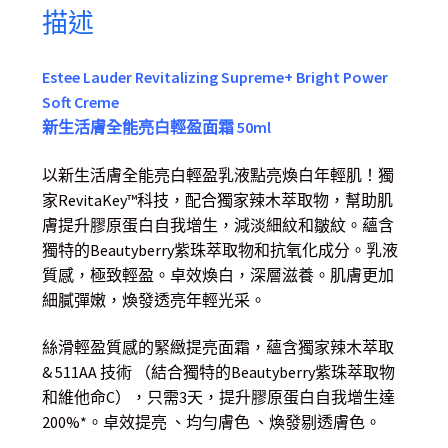
描述
Estee Lauder Revitalizing Supreme+ Bright Power
Soft Creme
新生活膚全能亮白輕盈面霜 50ml
以新生活膚全能亮白輕盈乳液點亮煥白年輕肌！獨
家RevitaKey™科技，配合獨家辣木萃取物，幫助肌
膚提升膠原蛋白自我增生，減淡細紋和皺紋。蘊含
獨特的Beautyberry紫珠萃取物和抗氧化成分。乳液
質感，極致輕盈。卓效煥白，深層滋養。肌膚更加
細膩彈嫩，煥發透亮年輕光采。
絲滑輕盈質感的緊緻提亮面霜，蘊含獨家辣木萃取
& 511AA 技術 （結合獨特的Beautyberry紫珠萃取物
和維他命C），只需3天，提升膠原蛋白自我增生達
200%*。卓效提亮 、均勻膚色 、煥發剔透膚色。